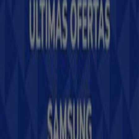
Contáctanos
Contacto comercial y de marketing
Tienda mal colocada en el mapa
Notificar un folleto
¿Encontraste un problema en la web o en la
aplicación?
Índices
Marcas
Marcas locales
Negocios
Negocios cercanos
Productos