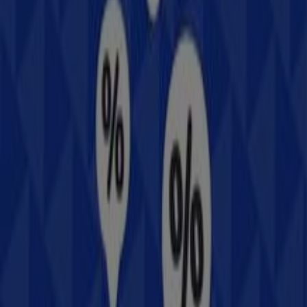
En Tiendeo te ofrecemos toda la información actualizada
sobre
Samsung
, como los horarios de apertura, las
ofertas exclusivas y la ubicación exacta de la tienda en
Fernando Tapia No. 72, Col. Centro Histórico
. Además,
tendrás acceso a los últimos catálogos de
Samsung
,
donde podrás descubrir las promociones más recientes
y aprovechar grandes descuentos en productos de
Electrónica
para tus compras en
Santiago de
Querétaro
.
No pierdas la oportunidad de visitar la tienda de
Samsung
en
Fernando Tapia No. 72, Col. Centro
Histórico
para disfrutar de una experiencia de compra
completa. Te invitamos a explorar las promociones que
tenemos para ti este
agosto
y mantenerte informado de
las mejores ofertas de
Samsung
en
Santiago de
Querétaro
. ¡Visítanos y empieza a ahorrar hoy mismo!
Más información de Samsung
Ver otras tiendas de
Samsung en Santiago de Querétaro
Publicidad