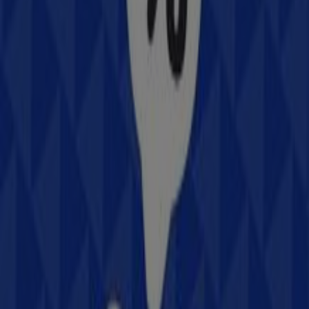
#REF!, Santiago de Querétaro
26 m
Otros negocios de Electrónica en
Santiago de Querétaro
Samsung
Bienvenido a la tienda de
Samsung
en Tiendeo, donde
podrás descubrir las mejores
ofertas
,
promociones
y
catálogos
de esta destacada marca del sector de
Electrónica
. Nuestra tienda física está ubicada en
Fernando Tapia No. 72, Col. Centro Histórico
,
Santiago
de Querétaro
, y en ella encontrarás una amplia gama de
productos de calidad que te permitirán ahorrar durante
todo el
agosto de 2026
.