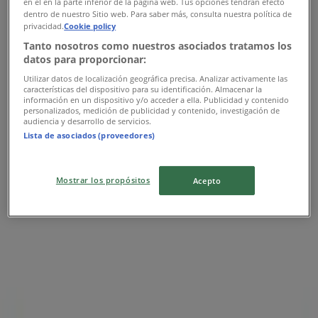
en el en la parte inferior de la página web. Tus opciones tendrán efecto
dentro de nuestro Sitio web. Para saber más, consulta nuestra política de
privacidad.
Cookie policy
Samsung
Tanto nosotros como nuestros asociados tratamos los
datos para proporcionar:
Ofertas Samsung
Utilizar datos de localización geográfica precisa. Analizar activamente las
características del dispositivo para su identificación. Almacenar la
información en un dispositivo y/o acceder a ella. Publicidad y contenido
Publicidad
personalizados, medición de publicidad y contenido, investigación de
audiencia y desarrollo de servicios.
Lista de asociados (proveedores)
Mostrar los propósitos
Acepto
Las tiendas más cercanas