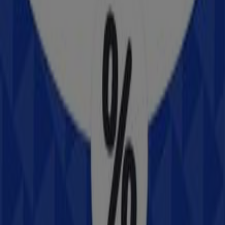
Querétaro, Querétaro
26 m
Steren
Zaragoza No. 281 Poniente, Col. El Prado. Contamos
con estacionamiento gratuito a un costado de la
tienda., Querétaro
26 m
Abierto
Walmart