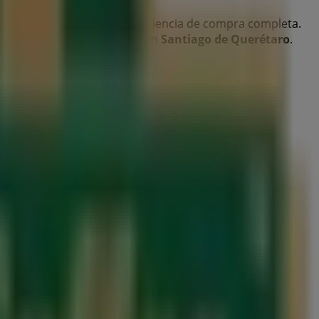
o
para disfrutar de una experiencia de compra completa.
ertas de
The Italian Coffee
en
Santiago de Querétaro
.