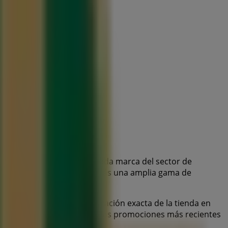
y
catálogos
de esta destacada marca del sector de
erétaro
, y en ella encontrarás una amplia gama de
 ofertas exclusivas y la ubicación exacta de la tienda en
e
, donde podrás descubrir las promociones más recientes