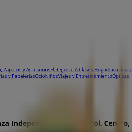
, Zapatos y Accesorios
El Regreso A Clases
Hogar
Farmacias 
rías y Papelerías
Ocio
Niños
Viajes y Entretenimiento
Ópticas
laza Independencia No. 11 Col. Centro,