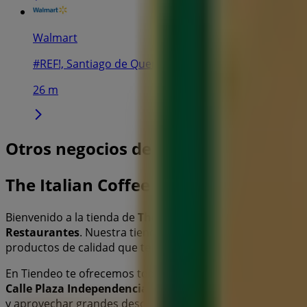
Walmart
#REF!, Santiago de Querétaro
26 m
Otros negocios de Restaurantes en 
The Italian Coffee
Bienvenido a la tienda de
The Italian Coffee
en Tiendeo, d
Restaurantes
. Nuestra tienda física está ubicada en
Calle
productos de calidad que te permitirán ahorrar durante t
En Tiendeo te ofrecemos toda la información actualizada
Calle Plaza Independencia No. 11 Col. Centro
. Además, t
y aprovechar grandes descuentos en productos de
Resta