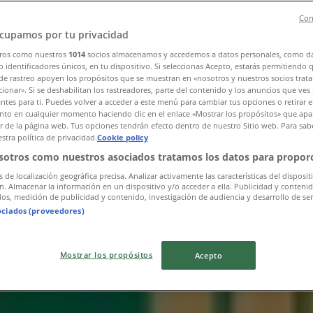
Con
cupamos por tu privacidad
ros como nuestros
1014
socios almacenamos y accedemos a datos personales, como d
 identificadores únicos, en tu dispositivo. Si seleccionas Acepto, estarás permitiendo 
de rastreo apoyen los propósitos que se muestran en «nosotros y nuestros socios trat
 Col. Centro
ionar». Si se deshabilitan los rastreadores, parte del contenido y los anuncios que ves
antes para ti. Puedes volver a acceder a este menú para cambiar tus opciones o retirar e
to en cualquier momento haciendo clic en el enlace «Mostrar los propósitos» que apar
or de la página web. Tus opciones tendrán efecto dentro de nuestro Sitio web. Para sab
stra política de privacidad.
Cookie policy
sotros como nuestros asociados tratamos los datos para proporc
s de localización geográfica precisa. Analizar activamente las características del disposit
ón. Almacenar la información en un dispositivo y/o acceder a ella. Publicidad y conteni
os, medición de publicidad y contenido, investigación de audiencia y desarrollo de ser
ociados (proveedores)
Mostrar los propósitos
Acepto