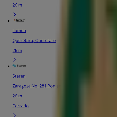
26 m
Lumen
Querétaro, Querétaro
26 m
Steren
Zaragoza No. 281 Poniente, Col. El Prado. Contamos 
26 m
Cerrado