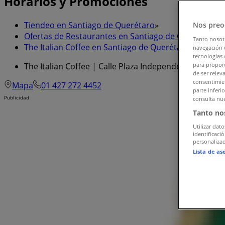
Horarios y Promociones
Tiendeo en Santiago de Querétaro
»
Nos preo
Ofertas de Restaurantes en Santiago de Querétaro
»
Tanto nosot
The Italian Coffee en Santiago de Querétaro
»
navegación o
tecnologías 
The Italian Coffee | Calle Plaza Independencia No. 11
para proporc
de ser relev
consentimien
Mapa
01 427 272 4452
parte inferi
Publicidad
consulta nue
Tanto no
Utilizar dato
identificaci
personalizad
Lista de as