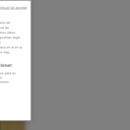
tinuar sin aceptar
atos de
que las
amos datos
 podrían dejar
l
ece en el en la
er más,
ionar:
ivo para su
do
vicios.