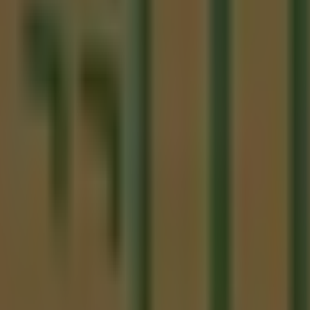
Santiago de Querétaro
onde podrás descubrir las mejores
ofertas
,
promociones
 Plaza Independencia No. 11 Col. Centro
,
Santiago de Qu
odo el
agosto de 2026
.
 sobre
The Italian Coffee
, como los horarios de apertura, las
endrás acceso a los últimos catálogos de
The Italian Coffe
urantes
para tus compras en
Santiago de Querétaro
.