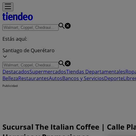
Estás aquí:
Santiago de Querétaro
Destacados
Supermercados
Tiendas Departamentales
Ropa
Belleza
Restaurantes
Autos
Bancos y Servicios
Deporte
Libre
Publicidad
Sucursal The Italian Coffee | Calle P