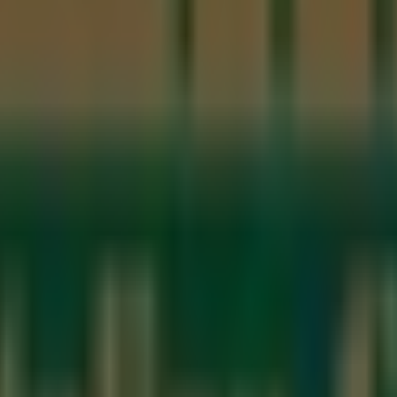
an Coffee
en
Calle Plaza Independencia No. 11 Col. Centr
a ti este
agosto
y mantenerte informado de las mejores of
 The Italian Coffee en Santiago de Querétaro