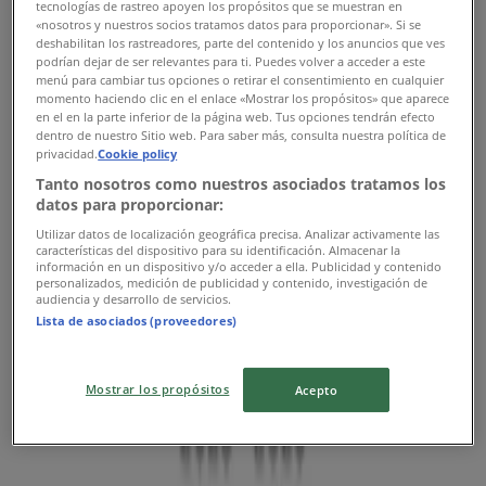
tecnologías de rastreo apoyen los propósitos que se muestran en
«nosotros y nuestros socios tratamos datos para proporcionar». Si se
deshabilitan los rastreadores, parte del contenido y los anuncios que ves
podrían dejar de ser relevantes para ti. Puedes volver a acceder a este
Helvex
menú para cambiar tus opciones o retirar el consentimiento en cualquier
momento haciendo clic en el enlace «Mostrar los propósitos» que aparece
en el en la parte inferior de la página web. Tus opciones tendrán efecto
Folleto Alacarte26
dentro de nuestro Sitio web. Para saber más, consulta nuestra política de
privacidad.
Cookie policy
Vence el 31/12
Tanto nosotros como nuestros asociados tratamos los
datos para proporcionar:
Utilizar datos de localización geográfica precisa. Analizar activamente las
características del dispositivo para su identificación. Almacenar la
información en un dispositivo y/o acceder a ella. Publicidad y contenido
Helvex
personalizados, medición de publicidad y contenido, investigación de
audiencia y desarrollo de servicios.
Proyecta2026
Lista de asociados (proveedores)
Vence el 31/12
1.7 km - Tijuana
Mostrar los propósitos
Acepto
Helvex