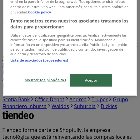
en el en la parte inferior de la página web. Tus opciones tendrán efecto
Índice de negocios en Tlilapan
dentro de nuestro Sitio web. Para saber más, consulta nuestra política de
privacidad.
Cookie policy
Tanto nosotros como nuestros asociados tratamos los
1
2
3
4
5
datos para proporcionar:
...
26
Utilizar datos de localización geográfica precisa. Analizar activamente las
características del dispositivo para su identificación. Almacenar la
Bodega Aurrera
BBVA Bancomer
Walmart
Banorte
información en un dispositivo y/o acceder a ella. Publicidad y contenido
personalizados, medición de publicidad y contenido, investigación de
Santander
Sam's Club
Farmacias Similares
audiencia y desarrollo de servicios.
Soriana Híper
Farmacias Guadalajara
Elektra
Lista de asociados (proveedores)
Farmacias del Ahorro
HSBC
The Home Depot
Estafeta
HEB
Western Union
Chedraui
Banco
Azteca
S-Mart
OXXO
Casa Ley
Woolworth
Soriana
Mostrar los propósitos
Acepto
Mercado
Del Sol
Banamex
Costco
Merco
Comex
Coppel
Mi Tienda del Ahorro
Alsuper
Tiendas 3B
Scotia Bank
Office Depot
Andrea
Truper
Grupo
Financiero Inbursa
Waldos
Suburbia
Dickies
Tiendeo forma parte de Shopfully, la empresa
tecnológica que está reinventando las compras locales