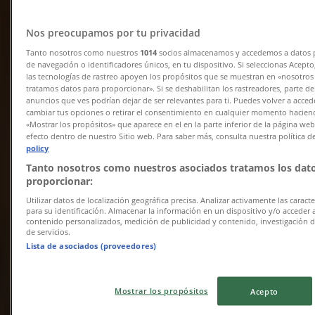
Grandes descuentos en productos
Nos preocupamos por tu privacidad
seleccionados
Tanto nosotros como nuestros
1014
socios almacenamos y accedemos a datos 
de navegación o identificadores únicos, en tu dispositivo. Si seleccionas Acept
Vence el 7/9
Tlilapan
las tecnologías de rastreo apoyen los propósitos que se muestran en «nosotros
Vence hoy
tratamos datos para proporcionar». Si se deshabilitan los rastreadores, parte de
anuncios que ves podrían dejar de ser relevantes para ti. Puedes volver a acce
cambiar tus opciones o retirar el consentimiento en cualquier momento haciendo
«Mostrar los propósitos» que aparece en el en la parte inferior de la página we
efecto dentro de nuestro Sitio web. Para saber más, consulta nuestra política d
Super kompras
policy
Tanto nosotros como nuestros asociados tratamos los dat
Ofertas Super Kompras
proporcionar:
Utilizar datos de localización geográfica precisa. Analizar activamente las caracte
Vence hoy
Tlilapan
para su identificación. Almacenar la información en un dispositivo y/o acceder a
Anticipado
contenido personalizados, medición de publicidad y contenido, investigación d
de servicios.
Lista de asociados (proveedores)
Price Shoes
Mostrar los propósitos
Acepto
JEANS OTO-INV 2026 1E