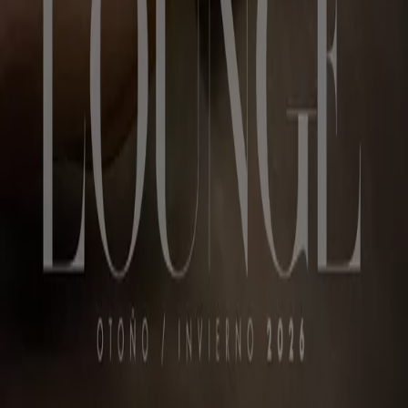
Índices
Marcas
Negocios
Negocios cercanos
Productos
Ciudades
Descargar la app Tiendeo
Copyright © Tiendeo ® 2026 · Shopfully Marketing S.L.U. –
Palau de Mar – 08039 Barcelona, Spain