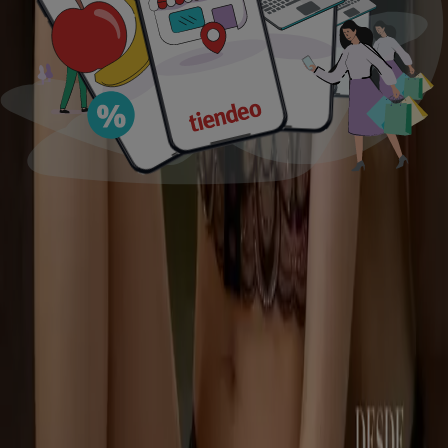
Tiendeo en tu ciudad
Ciudad de México
Monterrey
Guadalajara
Heróica
Puebla de Zaragoza
Tijuana
Zapopan
León
Mérida
Santiago de Querétaro
Culiacán Rosales
Benito
Juárez (CDMX)
Ciudad Juárez
Naucalpan (México)
San
Luis Potosí
Chihuahua
Cuauhtémoc (CDMX)
Ver más ciudades
Descargar la APP
Tiendeo international