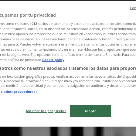
Con
cupamos por tu privacidad
ros como nuestros
1012
socios almacenamos y accedemos a datos personales, como d
 identificadores únicos, en tu dispositivo. Si seleccionas Acepto, estarás permitiendo 
de rastreo apoyen los propósitos que se muestran en «nosotros y nuestros socios trat
ionar». Si se deshabilitan los rastreadores, parte del contenido y los anuncios que ves
antes para ti. Puedes volver a acceder a este menú para cambiar tus opciones o retirar e
to en cualquier momento haciendo clic en el enlace «Mostrar los propósitos» que apar
or de la página web. Tus opciones tendrán efecto dentro de nuestro Sitio web. Para sab
stra política de privacidad.
Cookie policy
sotros como nuestros asociados tratamos los datos para proporc
s de localización geográfica precisa. Analizar activamente las características del disposit
ón. Almacenar la información en un dispositivo y/o acceder a ella. Publicidad y conteni
os, medición de publicidad y contenido, investigación de audiencia y desarrollo de ser
ociados (proveedores)
Mostrar los propósitos
Acepto