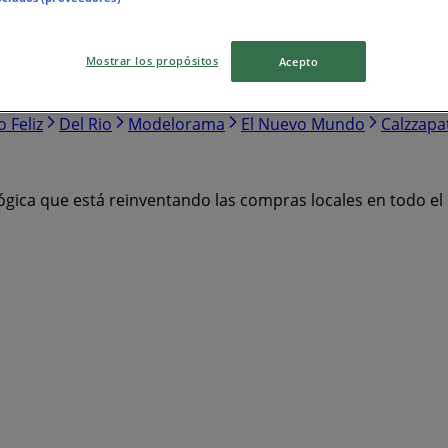
Mostrar los propósitos
Acepto
Knova
Pirma
Samsung
H&M
Honda
Las Alitas
Ad
Cyzone
Providencia
Terramar Brands
Walmart Expre
o Feliz
Del Rio
Modelorama
El Nuevo Mundo
Calzzapa
ógica que está reinventando las compras locales en todo e