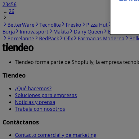
2
3
4
5
6
...
26
BetterWare
Tecnolite
Fresko
Pizza Hut
Oggi Jeans
Borja
Innovasport
Makita
Dairy Queen
Build-A-Bear
Porcelanite
RedPack
Ofix
Farmacias Moderna
Poll
Tiendeo forma parte de Shopfully, la empresa tecnol
Tiendeo
¿Qué hacemos?
Soluciones para empresas
Noticias y prensa
Trabaja con nosotros
Contáctanos
Contacto comercial y de marketing