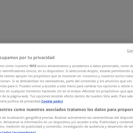
Con
cupamos por tu privacidad
ros como nuestros
1012
socios almacenamos y accedemos a datos personales, como d
, Zapatos y Accesorios
El Regreso A Clases
Hogar
Farmacias 
 identificadores únicos, en tu dispositivo. Si seleccionas Acepto, estarás permitiendo 
rías y Papelerías
Ocio
Niños
Viajes y Entretenimiento
Ópticas
de rastreo apoyen los propósitos que se muestran en «nosotros y nuestros socios trat
ionar». Si se deshabilitan los rastreadores, parte del contenido y los anuncios que ves
antes para ti. Puedes volver a acceder a este menú para cambiar tus opciones o retirar e
to en cualquier momento haciendo clic en el enlace «Mostrar los propósitos» que apar
or de la página web. Tus opciones tendrán efecto dentro de nuestro Sitio web. Para sab
stra política de privacidad.
Cookie policy
sotros como nuestros asociados tratamos los datos para proporc
s de localización geográfica precisa. Analizar activamente las características del disposit
ón. Almacenar la información en un dispositivo y/o acceder a ella. Publicidad y conteni
os, medición de publicidad y contenido, investigación de audiencia y desarrollo de ser
ociados (proveedores)