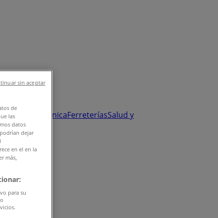
tinuar sin aceptar
atos de
y Salud
Electrónica
Ferreterías
Salud y
que las
amos datos
 podrían dejar
l
ece en el en la
er más,
ionar:
ivo para su
do
vicios.