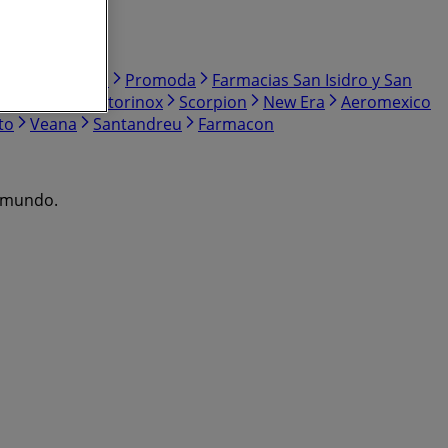
osa
Skechers
Promoda
Farmacias San Isidro y San
ss
Puma
Victorinox
Scorpion
New Era
Aeromexico
to
Veana
Santandreu
Farmacon
l mundo.