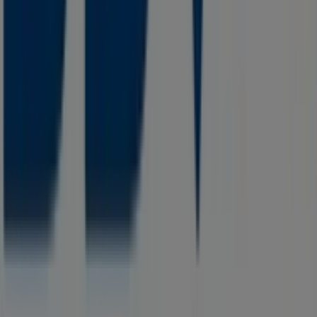
Notificar un folleto
¿Encontraste un problema en la web o en la
aplicación?
Índices
Marcas
Negocios
Negocios cercanos
Productos
Ciudades
Descargar la app Tiendeo