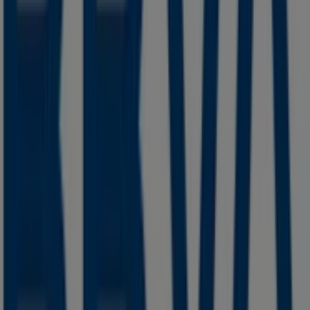
(MICH)
BBVA Bancomer
Bienvenido a la tienda de
BBVA Bancomer
en Tiendeo,
donde podrás descubrir las mejores
ofertas
,
promociones
y
catálogos
de esta destacada marca del
sector de
Bancos y Servicios
. Nuestra tienda física está
ubicada en
HIDALGO NO 17
,
Venustiano Carranza
(MICH)
, y en ella encontrarás una amplia gama de
productos de calidad que te permitirán ahorrar durante
todo el
agosto de 2026
.
En Tiendeo te ofrecemos toda la información actualizada
sobre
BBVA Bancomer
, como los horarios de apertura,
las ofertas exclusivas y la ubicación exacta de la tienda
en
HIDALGO NO 17
. Además, tendrás acceso a los
últimos catálogos de
BBVA Bancomer
, donde podrás
descubrir las promociones más recientes y aprovechar