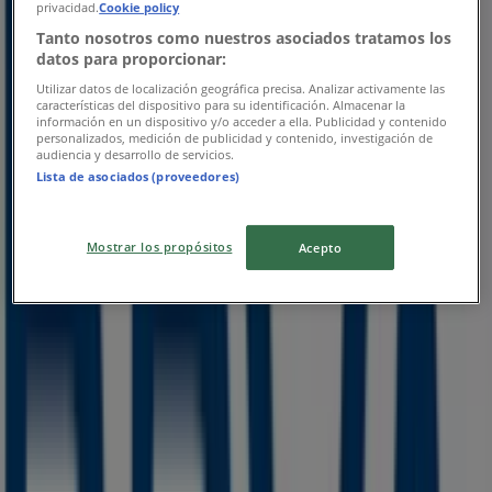
Venustiano Carranza (MICH)
privacidad.
Cookie policy
Tanto nosotros como nuestros asociados tratamos los
datos para proporcionar:
Utilizar datos de localización geográfica precisa. Analizar activamente las
características del dispositivo para su identificación. Almacenar la
información en un dispositivo y/o acceder a ella. Publicidad y contenido
personalizados, medición de publicidad y contenido, investigación de
audiencia y desarrollo de servicios.
BBVA Bancomer
Lista de asociados (proveedores)
Tarifario
Mostrar los propósitos
Acepto
Vence el 31/8
Las tiendas más cercanas
Comex
Ignacio Manuel Altamirano 20, Venustiano Carranza