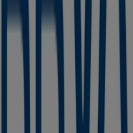
grandes descuentos en productos de
Bancos y Servicios
para tus compras en
Venustiano Carranza (MICH)
.
No pierdas la oportunidad de visitar la tienda de
BBVA
Bancomer
en
HIDALGO NO 17
para disfrutar de una
experiencia de compra completa. Te invitamos a
explorar las promociones que tenemos para ti este
agosto
y mantenerte informado de las mejores ofertas
de
BBVA Bancomer
en
Venustiano Carranza (MICH)
.
¡Visítanos y empieza a ahorrar hoy mismo!
Más información de BBVA Bancomer
Ver otras tiendas de
BBVA Bancomer en Venustiano Carranza (MICH)
Publicidad