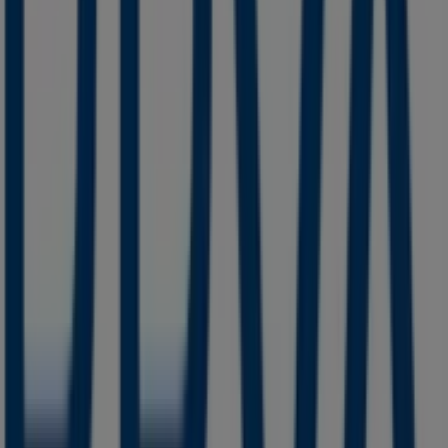
BBVA Bancomer
HIDALGO NO 17, Venustiano Carranza (MICH)
151 m
BBVA Bancomer
HIDALGO 2, COL. CENTRO, Venustiano Carranza
(MICH)
152 m
Otros negocios de Bancos y
Servicios en Venustiano Carranza