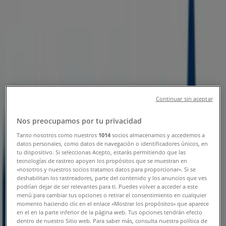
Sucursal BBVA Bancomer |
HIDALGO NO 17, Venustiano
Carranza (MICH) - Teléfonos,
Horarios y Promociones
Tiendeo en Venustiano Carranza (MICH)
»
Ofertas de Bancos y Servicios en Venustiano
Continuar sin aceptar
Carranza (MICH)
Nos preocupamos por tu privacidad
»
Tanto nosotros como nuestros
1014
socios almacenamos y accedemos a
BBVA Bancomer en Venustiano Carranza (MICH)
»
datos personales, como datos de navegación o identificadores únicos, en
tu dispositivo. Si seleccionas Acepto, estarás permitiendo que las
BBVA Bancomer | HIDALGO NO 17
tecnologías de rastreo apoyen los propósitos que se muestran en
«nosotros y nuestros socios tratamos datos para proporcionar». Si se
Mapa
deshabilitan los rastreadores, parte del contenido y los anuncios que ves
podrían dejar de ser relevantes para ti. Puedes volver a acceder a este
Mapa
menú para cambiar tus opciones o retirar el consentimiento en cualquier
momento haciendo clic en el enlace «Mostrar los propósitos» que aparece
Ofertas de BBVA Bancomer en
en el en la parte inferior de la página web. Tus opciones tendrán efecto
dentro de nuestro Sitio web. Para saber más, consulta nuestra política de