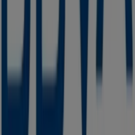
Tiendeo forma parte de Shopfully, la empresa
tecnológica que está reinventando las compras locales
en todo el mundo.
Tiendeo
¿Qué hacemos?
Soluciones para empresas
Noticias y prensa
Trabaja con nosotros
Contáctanos
Contacto comercial y de marketing
Tienda mal colocada en el mapa