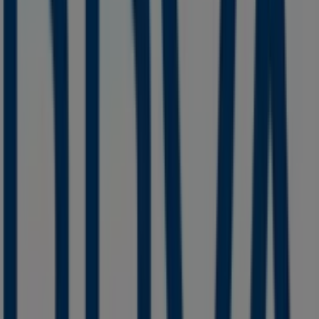
42 m
OXXO
Venustiano Carranza, Venustiano Carranza (MICH)
106 m
Western Union
Altamirano 9b, Venustiano Carranza (MICH)
124 m
Abierto