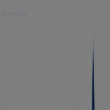
Estás aquí:
Venustiano Carranza (MICH)
Destacados
Supermercados
Tiendas
Departamentales
Ropa, Zapatos y Accesorios
El Regreso A
Clases
Hogar
Farmacias y
Salud
Electrónica
Ferreterías
Salud y
Belleza
Restaurantes
Autos
Bancos y
Servicios
Deporte
Librerías y Papelerías
Ocio
Niños
Viajes y
Entretenimiento
Ópticas
Publicidad