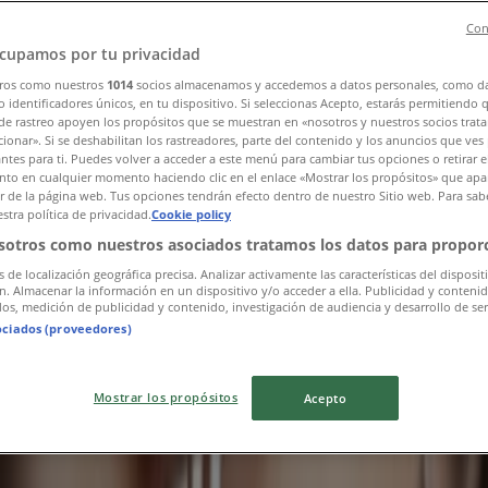
Con
cupamos por tu privacidad
ros como nuestros
1014
socios almacenamos y accedemos a datos personales, como d
 identificadores únicos, en tu dispositivo. Si seleccionas Acepto, estarás permitiendo 
de rastreo apoyen los propósitos que se muestran en «nosotros y nuestros socios trat
ionar». Si se deshabilitan los rastreadores, parte del contenido y los anuncios que ves
antes para ti. Puedes volver a acceder a este menú para cambiar tus opciones o retirar e
to en cualquier momento haciendo clic en el enlace «Mostrar los propósitos» que apar
 médicos Ortiz en Chihuahua
or de la página web. Tus opciones tendrán efecto dentro de nuestro Sitio web. Para sab
stra política de privacidad.
Cookie policy
sotros como nuestros asociados tratamos los datos para proporc
s de localización geográfica precisa. Analizar activamente las características del disposit
ón. Almacenar la información en un dispositivo y/o acceder a ella. Publicidad y conteni
os, medición de publicidad y contenido, investigación de audiencia y desarrollo de ser
ociados (proveedores)
Mostrar los propósitos
Acepto