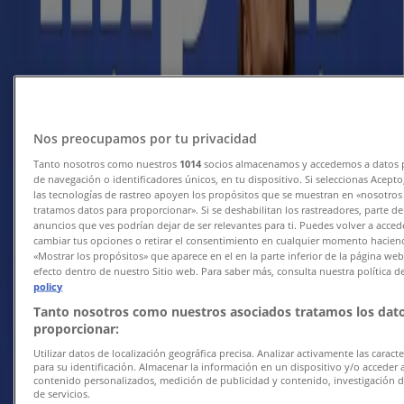
Price Shoes
JEANS OTO-INV 2026 1E
Vence el 28/2
Gómez Palacio
Anticipado
Nos preocupamos por tu privacidad
Tanto nosotros como nuestros
1014
socios almacenamos y accedemos a datos 
Price Shoes
de navegación o identificadores únicos, en tu dispositivo. Si seleccionas Acept
las tecnologías de rastreo apoyen los propósitos que se muestran en «nosotros
LOVE 2L OTO-INV 2026 1E
tratamos datos para proporcionar». Si se deshabilitan los rastreadores, parte de
anuncios que ves podrían dejar de ser relevantes para ti. Puedes volver a acce
cambiar tus opciones o retirar el consentimiento en cualquier momento haciendo
Vence el 28/2
Gómez Palacio
«Mostrar los propósitos» que aparece en el en la parte inferior de la página we
Nuevo
efecto dentro de nuestro Sitio web. Para saber más, consulta nuestra política d
policy
Tanto nosotros como nuestros asociados tratamos los dat
proporcionar:
Promoda
Utilizar datos de localización geográfica precisa. Analizar activamente las caracte
para su identificación. Almacenar la información en un dispositivo y/o acceder a
Ofertas Promoda
contenido personalizados, medición de publicidad y contenido, investigación d
de servicios.