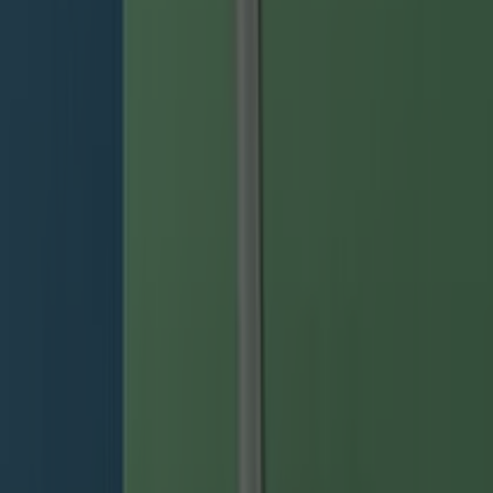
Sayer
Promos
Vence el 31/8
Gustavo A Madero
Interceramic
Catálogo Colección de Pisos y Azulejos
Vence el 3/10
Gustavo A Madero
Helvex
Proyecta2026