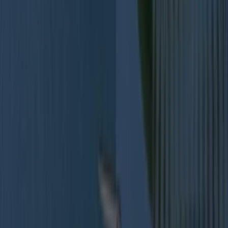
18999
,
00
Mex$
24499.00
Mex$
-22
%
LG
-
INVERTER
DUAL
COOL
2
TON
F/C
220V