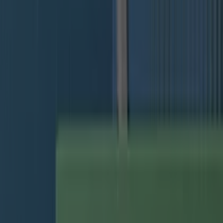
16999
,
00
Mex$
27499.00
Mex$
-38
%
Samsung
-
REFRIGERADOR
FDR
22
PIES
SILVER