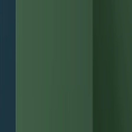
en todo el mundo.
Tiendeo
¿Qué hacemos?
Soluciones para empresas
Noticias y prensa
Trabaja con nosotros
Contáctanos
Contacto comercial y de marketing
Tienda mal colocada en el mapa
Notificar un folleto
¿Encontraste un problema en la web o en la
aplicación?