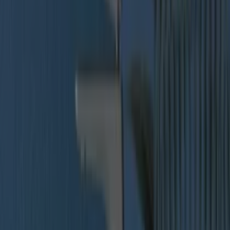
17599
,
00
Mex$
22999.00
Mex$
-23
%
Hampton
Bay
-
Juego
de
Jardín
Pembroke