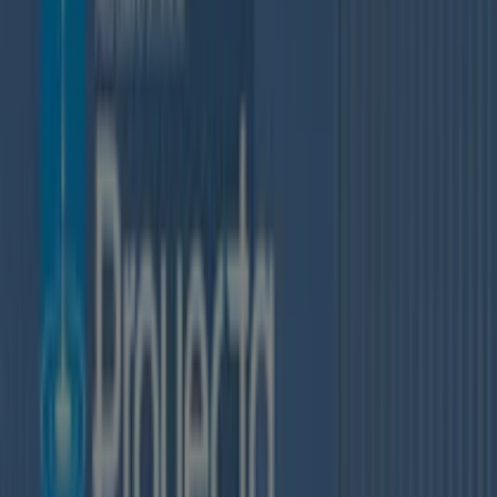
Madero:
1
Categoría:
Ferreterías
Oferta más reciente:
16/7/2026
The Home Depot
Ofertas The Home Depot
Vence el 12/8
{"numCatalogs":1}
Horarios y direcciones The Home
Depot