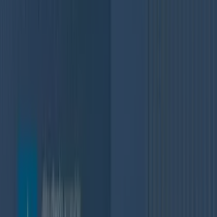
Seguir para obtener ofertas
Tiendeo en Gustavo A Madero
»
Ofertas de Ferreterías en Gustavo A Madero
»
The Home Depot en Gustavo A Madero
Vistazo de las ofertas de The Home
Depot en Gustavo A Madero
Ofertas de The Home Depot en Gustavo A Madero:
165
Mejor descuento:
-23%
Catálogos con ofertas de The Home Depot en Gustavo A