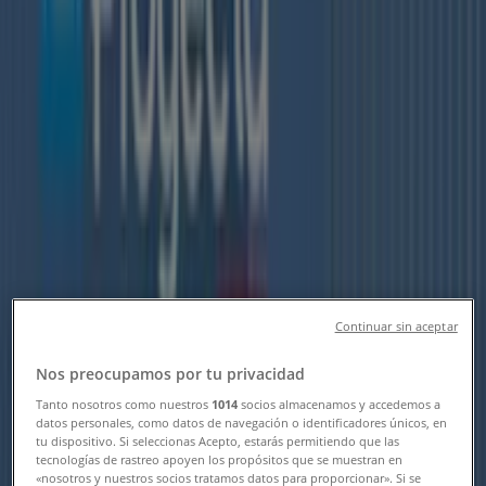
The Home Depot
Av. Fortuna #334Col. Magdalena de la Salinas,
Gustavo A Madero
2.1 km
Abierto
Continuar sin aceptar
Nos preocupamos por tu privacidad
The Home Depot
Tanto nosotros como nuestros
1014
socios almacenamos y accedemos a
datos personales, como datos de navegación o identificadores únicos, en
Av. Jardín #245Barrio de San Francisco, Xocotitla,
tu dispositivo. Si seleccionas Acepto, estarás permitiendo que las
Azcapotzalco
tecnologías de rastreo apoyen los propósitos que se muestran en
«nosotros y nuestros socios tratamos datos para proporcionar». Si se