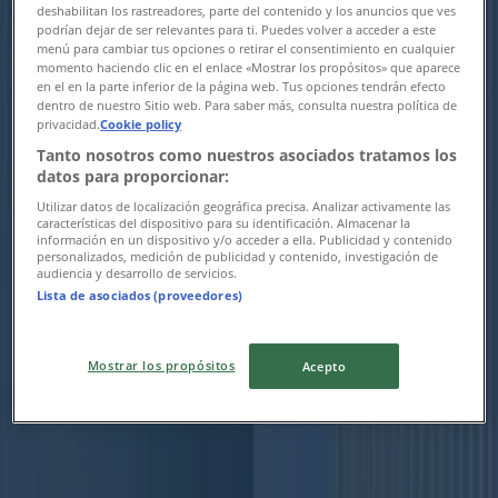
5.4 km
deshabilitan los rastreadores, parte del contenido y los anuncios que ves
podrían dejar de ser relevantes para ti. Puedes volver a acceder a este
Abierto
menú para cambiar tus opciones o retirar el consentimiento en cualquier
momento haciendo clic en el enlace «Mostrar los propósitos» que aparece
en el en la parte inferior de la página web. Tus opciones tendrán efecto
dentro de nuestro Sitio web. Para saber más, consulta nuestra política de
privacidad.
Cookie policy
Tanto nosotros como nuestros asociados tratamos los
datos para proporcionar:
The Home Depot
Utilizar datos de localización geográfica precisa. Analizar activamente las
características del dispositivo para su identificación. Almacenar la
Av. del Taller #370Col. 24 de Abril, Venustiano
información en un dispositivo y/o acceder a ella. Publicidad y contenido
personalizados, medición de publicidad y contenido, investigación de
Carranza
audiencia y desarrollo de servicios.
Lista de asociados (proveedores)
7.4 km
Abierto
Mostrar los propósitos
Acepto