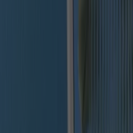
7499
,
00
Mex$
Midea
-
INVERTER
1
TON
F/C
110V
(243561)
INVERTER
1
TON
F/C
220V
(243565)