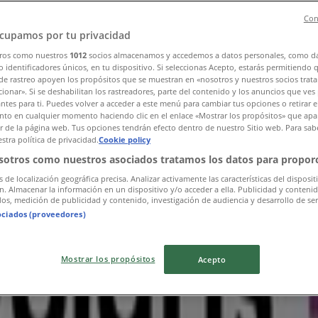
Con
cupamos por tu privacidad
ros como nuestros
1012
socios almacenamos y accedemos a datos personales, como d
 identificadores únicos, en tu dispositivo. Si seleccionas Acepto, estarás permitiendo 
xico
de rastreo apoyen los propósitos que se muestran en «nosotros y nuestros socios trat
ionar». Si se deshabilitan los rastreadores, parte del contenido y los anuncios que ves
antes para ti. Puedes volver a acceder a este menú para cambiar tus opciones o retirar e
to en cualquier momento haciendo clic en el enlace «Mostrar los propósitos» que apar
or de la página web. Tus opciones tendrán efecto dentro de nuestro Sitio web. Para sab
stra política de privacidad.
Cookie policy
sotros como nuestros asociados tratamos los datos para proporc
s en Ciudad de México
s de localización geográfica precisa. Analizar activamente las características del disposit
ón. Almacenar la información en un dispositivo y/o acceder a ella. Publicidad y conteni
os, medición de publicidad y contenido, investigación de audiencia y desarrollo de ser
ociados (proveedores)
Mostrar los propósitos
Acepto