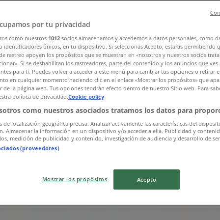
Con
cupamos por tu privacidad
 (CDMX)
ros como nuestros
1012
socios almacenamos y accedemos a datos personales, como d
 identificadores únicos, en tu dispositivo. Si seleccionas Acepto, estarás permitiendo 
de rastreo apoyen los propósitos que se muestran en «nosotros y nuestros socios trat
ionar». Si se deshabilitan los rastreadores, parte del contenido y los anuncios que ves
antes para ti. Puedes volver a acceder a este menú para cambiar tus opciones o retirar e
to en cualquier momento haciendo clic en el enlace «Mostrar los propósitos» que apar
or de la página web. Tus opciones tendrán efecto dentro de nuestro Sitio web. Para sab
stra política de privacidad.
Cookie policy
sotros como nuestros asociados tratamos los datos para proporc
s de localización geográfica precisa. Analizar activamente las características del disposit
ón. Almacenar la información en un dispositivo y/o acceder a ella. Publicidad y conteni
os, medición de publicidad y contenido, investigación de audiencia y desarrollo de ser
ociados (proveedores)
Mostrar los propósitos
Acepto