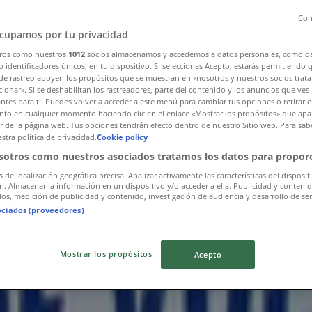
Con
cupamos por tu privacidad
ros como nuestros
1012
socios almacenamos y accedemos a datos personales, como d
 identificadores únicos, en tu dispositivo. Si seleccionas Acepto, estarás permitiendo 
de rastreo apoyen los propósitos que se muestran en «nosotros y nuestros socios trat
ionar». Si se deshabilitan los rastreadores, parte del contenido y los anuncios que ves
antes para ti. Puedes volver a acceder a este menú para cambiar tus opciones o retirar e
to en cualquier momento haciendo clic en el enlace «Mostrar los propósitos» que apar
édicos Ortiz en San Luis Potosí
or de la página web. Tus opciones tendrán efecto dentro de nuestro Sitio web. Para sab
stra política de privacidad.
Cookie policy
sotros como nuestros asociados tratamos los datos para proporc
s de localización geográfica precisa. Analizar activamente las características del disposit
ón. Almacenar la información en un dispositivo y/o acceder a ella. Publicidad y conteni
os, medición de publicidad y contenido, investigación de audiencia y desarrollo de ser
ociados (proveedores)
Mostrar los propósitos
Acepto