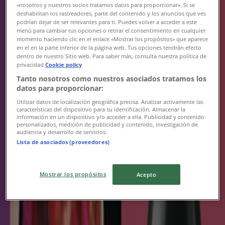
Oferta más reciente:
1/8/2026
«nosotros y nuestros socios tratamos datos para proporcionar». Si se
deshabilitan los rastreadores, parte del contenido y los anuncios que ves
podrían dejar de ser relevantes para ti. Puedes volver a acceder a este
menú para cambiar tus opciones o retirar el consentimiento en cualquier
momento haciendo clic en el enlace «Mostrar los propósitos» que aparece
en el en la parte inferior de la página web. Tus opciones tendrán efecto
dentro de nuestro Sitio web. Para saber más, consulta nuestra política de
Zermat
privacidad.
Cookie policy
Tanto nosotros como nuestros asociados tratamos los
08 catalogo zermat agosto 2026
datos para proporcionar:
Utilizar datos de localización geográfica precisa. Analizar activamente las
Vence el 31/8
características del dispositivo para su identificación. Almacenar la
información en un dispositivo y/o acceder a ella. Publicidad y contenido
{"numCatalogs":1}
personalizados, medición de publicidad y contenido, investigación de
audiencia y desarrollo de servicios.
Horarios y direcciones Zermat
Lista de asociados (proveedores)
Mostrar los propósitos
Acepto
Zermat
Agustín de Iturbide, 806, San Luis Potosí
1.0 km