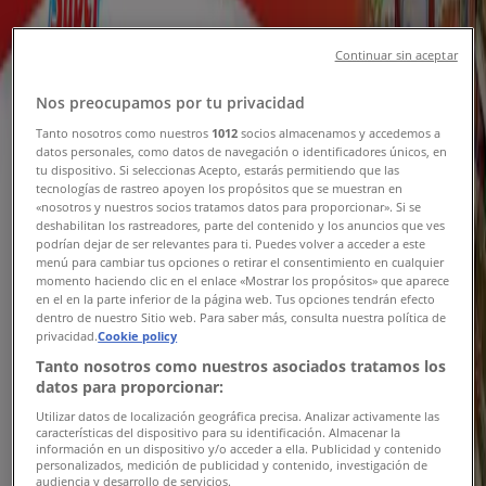
Publicidad
Continuar sin aceptar
Nos preocupamos por tu privacidad
Tanto nosotros como nuestros
1012
socios almacenamos y accedemos a
datos personales, como datos de navegación o identificadores únicos, en
tu dispositivo. Si seleccionas Acepto, estarás permitiendo que las
tecnologías de rastreo apoyen los propósitos que se muestran en
«nosotros y nuestros socios tratamos datos para proporcionar». Si se
deshabilitan los rastreadores, parte del contenido y los anuncios que ves
podrían dejar de ser relevantes para ti. Puedes volver a acceder a este
menú para cambiar tus opciones o retirar el consentimiento en cualquier
momento haciendo clic en el enlace «Mostrar los propósitos» que aparece
en el en la parte inferior de la página web. Tus opciones tendrán efecto
{"numCatalogs":0}
dentro de nuestro Sitio web. Para saber más, consulta nuestra política de
privacidad.
Cookie policy
Horarios y direcciones Farmacias
Tanto nosotros como nuestros asociados tratamos los
Similares
datos para proporcionar:
Utilizar datos de localización geográfica precisa. Analizar activamente las
características del dispositivo para su identificación. Almacenar la
información en un dispositivo y/o acceder a ella. Publicidad y contenido
personalizados, medición de publicidad y contenido, investigación de
audiencia y desarrollo de servicios.