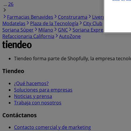
...
26
Farmacias Benavides
Construrama
Liverpool
Farma
Modatelas
Plaza de la Tecnología
City Club
Cklass
Se
Soriana Súper
Milano
GNC
Soriana Express
Tiendas
Refaccionaria California
AutoZone
Tiendeo forma parte de Shopfully, la empresa tecnol
Tiendeo
¿Qué hacemos?
Soluciones para empresas
Noticias y prensa
Trabaja con nosotros
Contáctanos
Contacto comercial y de marketing