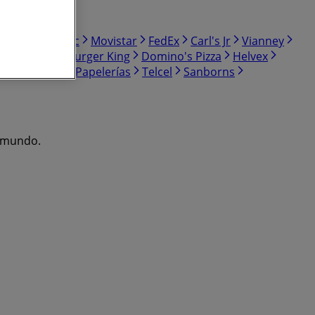
r
Interceramic
Movistar
FedEx
Carl's Jr
Vianney
es
Steren
Burger King
Domino's Pizza
Helvex
s
Tony Super Papelerías
Telcel
Sanborns
l mundo.