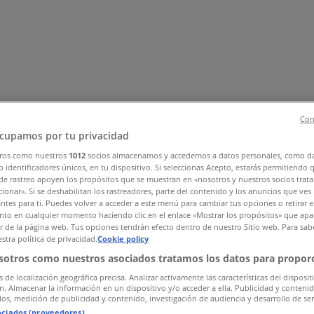
Con
cupamos por tu privacidad
ros como nuestros
1012
socios almacenamos y accedemos a datos personales, como d
, Zapatos y Accesorios
El Regreso A Clases
Hogar
Farmacias 
 identificadores únicos, en tu dispositivo. Si seleccionas Acepto, estarás permitiendo 
rías y Papelerías
Ocio
Niños
Viajes y Entretenimiento
Ópticas
de rastreo apoyen los propósitos que se muestran en «nosotros y nuestros socios trat
ionar». Si se deshabilitan los rastreadores, parte del contenido y los anuncios que ves
antes para ti. Puedes volver a acceder a este menú para cambiar tus opciones o retirar e
to en cualquier momento haciendo clic en el enlace «Mostrar los propósitos» que apar
or de la página web. Tus opciones tendrán efecto dentro de nuestro Sitio web. Para sab
stra política de privacidad.
Cookie policy
sotros como nuestros asociados tratamos los datos para proporc
s de localización geográfica precisa. Analizar activamente las características del disposit
ón. Almacenar la información en un dispositivo y/o acceder a ella. Publicidad y conteni
os, medición de publicidad y contenido, investigación de audiencia y desarrollo de ser
ociados (proveedores)