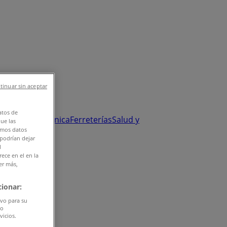
tinuar sin aceptar
atos de
y Salud
Electrónica
Ferreterías
Salud y
que las
amos datos
 podrían dejar
l
ece en el en la
er más,
ionar:
ivo para su
do
vicios.