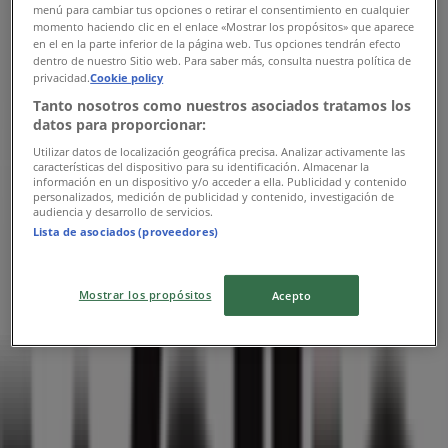
Wallis
menú para cambiar tus opciones o retirar el consentimiento en cualquier
momento haciendo clic en el enlace «Mostrar los propósitos» que aparece
Av. Revolución 633, Esq. Calle 22, Col. San Pedro de
en el en la parte inferior de la página web. Tus opciones tendrán efecto
dentro de nuestro Sitio web. Para saber más, consulta nuestra política de
los Pinos, Ciudad de México
privacidad.
Cookie policy
3.0 km
Tanto nosotros como nuestros asociados tratamos los
datos para proporcionar:
Utilizar datos de localización geográfica precisa. Analizar activamente las
características del dispositivo para su identificación. Almacenar la
información en un dispositivo y/o acceder a ella. Publicidad y contenido
personalizados, medición de publicidad y contenido, investigación de
Wallis
audiencia y desarrollo de servicios.
Lista de asociados (proveedores)
Venustiano Carranza # 17, Col. Centro, Delegación
Cuauhtemoc, Ciudad de México
Mostrar los propósitos
Acepto
6.5 km
Wallis
Eugenio Sue 342, Esq. Homero, Col. Polanco, Del.