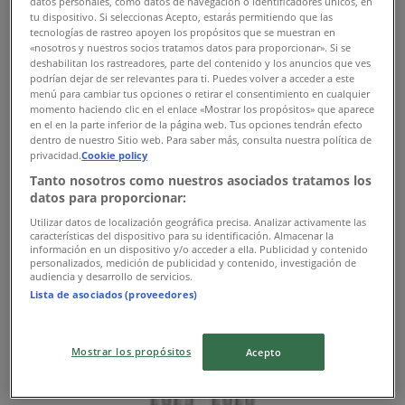
datos personales, como datos de navegación o identificadores únicos, en
tu dispositivo. Si seleccionas Acepto, estarás permitiendo que las
Av. de las Americas No. 310, Local 8 , Col. Angel
tecnologías de rastreo apoyen los propósitos que se muestran en
«nosotros y nuestros socios tratamos datos para proporcionar». Si se
Trias, Chihuahua
deshabilitan los rastreadores, parte del contenido y los anuncios que ves
podrían dejar de ser relevantes para ti. Puedes volver a acceder a este
2.9 km
menú para cambiar tus opciones o retirar el consentimiento en cualquier
momento haciendo clic en el enlace «Mostrar los propósitos» que aparece
en el en la parte inferior de la página web. Tus opciones tendrán efecto
dentro de nuestro Sitio web. Para saber más, consulta nuestra política de
privacidad.
Cookie policy
Helvex
Tanto nosotros como nuestros asociados tratamos los
datos para proporcionar:
Av. Melchor Ocampo No 4604 Col. Bellavista,
Utilizar datos de localización geográfica precisa. Analizar activamente las
Chihuahua
características del dispositivo para su identificación. Almacenar la
información en un dispositivo y/o acceder a ella. Publicidad y contenido
personalizados, medición de publicidad y contenido, investigación de
3.1 km
audiencia y desarrollo de servicios.
Lista de asociados (proveedores)
Helvex
Mostrar los propósitos
Acepto
Av. Periférico de la Juventud #6101 Col. Hacienda