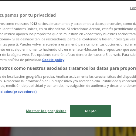
Con
cupamos por tu privacidad
ros como nuestros
1012
socios almacenamos y accedemos a datos personales, como d
 identificadores únicos, en tu dispositivo. Si seleccionas Acepto, estarás permitiendo 
de rastreo apoyen los propósitos que se muestran en «nosotros y nuestros socios trat
ionar». Si se deshabilitan los rastreadores, parte del contenido y los anuncios que ves
antes para ti. Puedes volver a acceder a este menú para cambiar tus opciones o retirar e
to en cualquier momento haciendo clic en el enlace «Mostrar los propósitos» que apar
Naucalpan (México)
or de la página web. Tus opciones tendrán efecto dentro de nuestro Sitio web. Para sab
stra política de privacidad.
Cookie policy
sotros como nuestros asociados tratamos los datos para proporc
s de localización geográfica precisa. Analizar activamente las características del disposit
ón. Almacenar la información en un dispositivo y/o acceder a ella. Publicidad y conteni
os, medición de publicidad y contenido, investigación de audiencia y desarrollo de ser
ociados (proveedores)
Mostrar los propósitos
Acepto