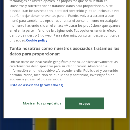
tecnologías de rastreo apoyen los propósitos que se muestran en
Domingo
«nosotros y nuestros socios tratamos datos para proporcionar». Si se
deshabilitan los rastreadores, parte del contenido y los anuncios que ves
10:00 - 19:00
podrían dejar de ser relevantes para ti. Puedes volver a acceder a este
Lunes
menú para cambiar tus opciones o retirar el consentimiento en cualquier
10:00 - 20:00
momento haciendo clic en el enlace «Mostrar los propósitos» que aparece
en el en la parte inferior de la página web. Tus opciones tendrán efecto
Martes
dentro de nuestro Sitio web. Para saber más, consulta nuestra política de
10:00 - 20:00
privacidad.
Cookie policy
Miércoles
Tanto nosotros como nuestros asociados tratamos los
10:00 - 20:00
datos para proporcionar:
Jueves
Utilizar datos de localización geográfica precisa. Analizar activamente las
10:00 - 20:00
características del dispositivo para su identificación. Almacenar la
Viernes
información en un dispositivo y/o acceder a ella. Publicidad y contenido
personalizados, medición de publicidad y contenido, investigación de
10:00 - 20:00
audiencia y desarrollo de servicios.
Sábado
Lista de asociados (proveedores)
10:00 - 20:00
Mapa
(723) 688-0672
Mostrar los propósitos
Acepto
Abierto
Hasta las 20:00