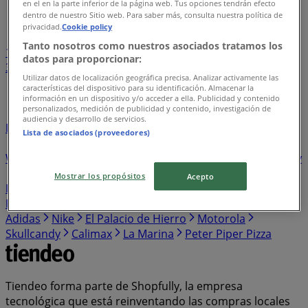
en el en la parte inferior de la página web. Tus opciones tendrán efecto
Índice de negocios en Coatepec Harinas
dentro de nuestro Sitio web. Para saber más, consulta nuestra política de
privacidad.
Cookie policy
Tanto nosotros como nuestros asociados tratamos los
1
...
datos para proporcionar:
3
4
5
6
7
Utilizar datos de localización geográfica precisa. Analizar activamente las
...
26
características del dispositivo para su identificación. Almacenar la
información en un dispositivo y/o acceder a ella. Publicidad y contenido
personalizados, medición de publicidad y contenido, investigación de
UPS
Ihop
Kiosko
Sally Beauty
Dportenis
audiencia y desarrollo de servicios.
Farmacias GI
Bodegas Alianza
Arabela
Fuller
Pakar
Lista de asociados (proveedores)
Super Colchones
Shakey's Pizza
Piticó
Sherwin
Williams
Amway
Almacenes Anfora
Ceramat
Charly
L'Bel
Ésika
Farmatodo
Bancoppel
Sodimac
Mostrar los propósitos
Acepto
Homecenter
Kuroda
Martí
Guajardo
Sfera
El
Pollo Loco
El Globo
Dax
Super kompras
Italika
Adidas
Nike
El Palacio de Hierro
Motorola
Skullcandy
Calimax
La Marina
Peter Piper Pizza
Tiendeo forma parte de Shopfully, la empresa
tecnológica que está reinventando las compras locales