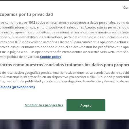
Con
cupamos por tu privacidad
ros como nuestros
1012
socios almacenamos y accedemos a datos personales, como d
 identificadores únicos, en tu dispositivo. Si seleccionas Acepto, estarás permitiendo 
de rastreo apoyen los propósitos que se muestran en «nosotros y nuestros socios trat
ionar». Si se deshabilitan los rastreadores, parte del contenido y los anuncios que ves
antes para ti. Puedes volver a acceder a este menú para cambiar tus opciones o retirar e
to en cualquier momento haciendo clic en el enlace «Mostrar los propósitos» que apar
or de la página web. Tus opciones tendrán efecto dentro de nuestro Sitio web. Para sab
stra política de privacidad.
Cookie policy
sotros como nuestros asociados tratamos los datos para proporc
s de localización geográfica precisa. Analizar activamente las características del disposit
ón. Almacenar la información en un dispositivo y/o acceder a ella. Publicidad y conteni
os, medición de publicidad y contenido, investigación de audiencia y desarrollo de ser
ociados (proveedores)
Mostrar los propósitos
Acepto