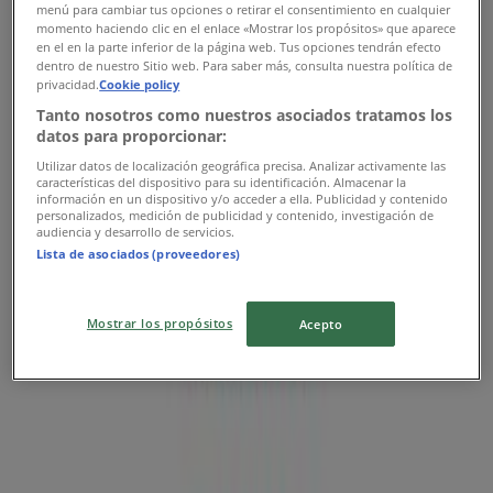
menú para cambiar tus opciones o retirar el consentimiento en cualquier
Cuauhtémoc (CDMX)
momento haciendo clic en el enlace «Mostrar los propósitos» que aparece
en el en la parte inferior de la página web. Tus opciones tendrán efecto
dentro de nuestro Sitio web. Para saber más, consulta nuestra política de
privacidad.
Cookie policy
Tanto nosotros como nuestros asociados tratamos los
Sanborns
datos para proporcionar:
Utilizar datos de localización geográfica precisa. Analizar activamente las
Ofertas Sanborns
características del dispositivo para su identificación. Almacenar la
información en un dispositivo y/o acceder a ella. Publicidad y contenido
personalizados, medición de publicidad y contenido, investigación de
audiencia y desarrollo de servicios.
Publicidad
Lista de asociados (proveedores)
Mostrar los propósitos
Acepto