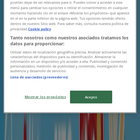
podrían dejar de ser relevantes para ti. Puedes volver a acceder a este
KFC
menú para cambiar tus opciones o retirar el consentimiento en cualquier
momento haciendo clic en el enlace «Mostrar los propósitos» que aparece
Promociones
en el en la parte inferior de la página web. Tus opciones tendrán efecto
dentro de nuestro Sitio web. Para saber más, consulta nuestra política de
privacidad.
Cookie policy
Vence el 18/1
Tanto nosotros como nuestros asociados tratamos los
datos para proporcionar:
Utilizar datos de localización geográfica precisa. Analizar activamente las
características del dispositivo para su identificación. Almacenar la
KFC
información en un dispositivo y/o acceder a ella. Publicidad y contenido
personalizados, medición de publicidad y contenido, investigación de
audiencia y desarrollo de servicios.
Promo
Lista de asociados (proveedores)
Vence el 13/9
261 m - Ciudad de México
Mostrar los propósitos
Acepto
Publicidad