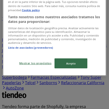
en el en la parte inferior de la página web. Tus opciones tendrán efecto
Índice de negocios en Malinalco
dentro de nuestro Sitio web. Para saber más, consulta nuestra política de
privacidad.
Cookie policy
Tanto nosotros como nuestros asociados tratamos los
1
2
3
4
5
datos para proporcionar:
...
26
Utilizar datos de localización geográfica precisa. Analizar activamente las
características del dispositivo para su identificación. Almacenar la
Farmacias Benavides
Construrama
Liverpool
información en un dispositivo y/o acceder a ella. Publicidad y contenido
personalizados, medición de publicidad y contenido, investigación de
Farmacias YZA
Zorro
Banregio
La Comer
La
audiencia y desarrollo de servicios.
Parisina
Sayer
Interceramic
Movistar
FedEx
Carl's
Lista de asociados (proveedores)
Jr
Vianney
Modatelas
Plaza de la Tecnología
City
Club
Cklass
Sears
Afirme
Farmacia San Pablo
McDonald's
Price Shoes
Steren
Burger King
Mostrar los propósitos
Acepto
Domino's Pizza
Helvex
Soriana Súper
Milano
GNC
Soriana Express
Tiendas Neto
ZARA
AKÁ
Superbodega
Farmacias Especializadas
Tony Super
Papelerías
Telcel
Sanborns
Refaccionaria California
AutoZone
Tiendeo forma parte de Shopfully, la empresa