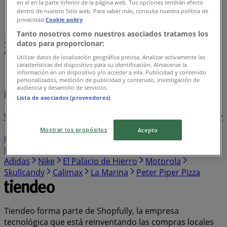
en el en la parte inferior de la página web. Tus opciones tendrán efecto
Índice de negocios en Malinalco
dentro de nuestro Sitio web. Para saber más, consulta nuestra política de
privacidad.
Cookie policy
Tanto nosotros como nuestros asociados tratamos los
1
...
datos para proporcionar:
3
4
5
6
7
Utilizar datos de localización geográfica precisa. Analizar activamente las
...
26
características del dispositivo para su identificación. Almacenar la
información en un dispositivo y/o acceder a ella. Publicidad y contenido
personalizados, medición de publicidad y contenido, investigación de
UPS
Ihop
Kiosko
Sally Beauty
Dportenis
audiencia y desarrollo de servicios.
Farmacias GI
Bodegas Alianza
Arabela
Fuller
Pakar
Lista de asociados (proveedores)
Super Colchones
Shakey's Pizza
Piticó
Sherwin
Williams
Amway
Almacenes Anfora
Ceramat
Charly
L'Bel
Ésika
Farmatodo
Bancoppel
Sodimac
Mostrar los propósitos
Acepto
Homecenter
Kuroda
Martí
Guajardo
Sfera
El
Pollo Loco
El Globo
Dax
Super kompras
Italika
Adidas
Nike
El Palacio de Hierro
Motorola
Skullcandy
Calimax
La Marina
Peter Piper Pizza
Tiendeo forma parte de Shopfully, la empresa
tecnológica que está reinventando las compras locales