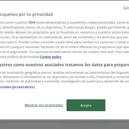
Con
cupamos por tu privacidad
ros como nuestros
1014
socios almacenamos y accedemos a datos personales, como d
 identificadores únicos, en tu dispositivo. Si seleccionas Acepto, estarás permitiendo 
de rastreo apoyen los propósitos que se muestran en «nosotros y nuestros socios trat
ionar». Si se deshabilitan los rastreadores, parte del contenido y los anuncios que ves
antes para ti. Puedes volver a acceder a este menú para cambiar tus opciones o retirar e
to en cualquier momento haciendo clic en el enlace «Mostrar los propósitos» que apar
or de la página web. Tus opciones tendrán efecto dentro de nuestro Sitio web. Para sab
stra política de privacidad.
Cookie policy
sotros como nuestros asociados tratamos los datos para proporc
s de localización geográfica precisa. Analizar activamente las características del disposit
ón. Almacenar la información en un dispositivo y/o acceder a ella. Publicidad y conteni
os, medición de publicidad y contenido, investigación de audiencia y desarrollo de ser
ociados (proveedores)
Mostrar los propósitos
Acepto