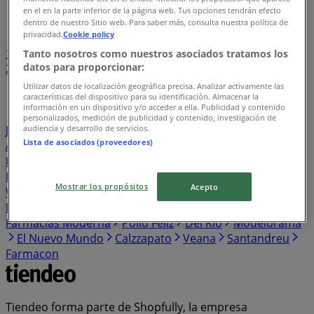
Índice de negocios en San José del Cabo
en el en la parte inferior de la página web. Tus opciones tendrán efecto
dentro de nuestro Sitio web. Para saber más, consulta nuestra política de
privacidad.
Cookie policy
1
...
Tanto nosotros como nuestros asociados tratamos los
datos para proporcionar:
2
3
4
5
6
...
26
Utilizar datos de localización geográfica precisa. Analizar activamente las
características del dispositivo para su identificación. Almacenar la
información en un dispositivo y/o acceder a ella. Publicidad y contenido
BetterWare
Tecnolite
Fresko
Pizza Hut
Oggi
personalizados, medición de publicidad y contenido, investigación de
audiencia y desarrollo de servicios.
Jeans
Knova
Pirma
Samsung
H&M
Honda
Las
Lista de asociados (proveedores)
Alitas
Adosa
Skechers
Promoda
Farmacias San
Isidro y San Borja
Innovasport
Makita
Dairy Queen
Build-A-Bear
Cyzone
Providencia
Terramar Brands
Mostrar los propósitos
Acepto
Walmart Express
Puma
Victorinox
Scorpion
New
Era
Aeromexico
Porcelanite
RedPack
Ofix
Farmacias Moderna
Pollo Feliz
Del Rio
Modelorama
El Nuevo Mundo
Calzzapato
Veana
Santandreu
Farmacon
Tiendeo forma parte de Shopfully, la empresa