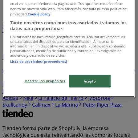
en el en la parte inferior de la página web. Tus opciones tendrán efecto
Índice de negocios en San José del Cabo
dentro de nuestro Sitio web. Para saber más, consulta nuestra política de
privacidad.
Cookie policy
Tanto nosotros como nuestros asociados tratamos los
1
...
datos para proporcionar:
3
4
5
6
7
...
26
Utilizar datos de localización geográfica precisa. Analizar activamente las
características del dispositivo para su identificación. Almacenar la
información en un dispositivo y/o acceder a ella. Publicidad y contenido
UPS
Ihop
Kiosko
Sally Beauty
Dportenis
personalizados, medición de publicidad y contenido, investigación de
audiencia y desarrollo de servicios.
Farmacias GI
Bodegas Alianza
Arabela
Fuller
Pakar
Lista de asociados (proveedores)
Super Colchones
Shakey's Pizza
Piticó
Sherwin
Williams
Amway
Almacenes Anfora
Ceramat
Charly
L'Bel
Ésika
Farmatodo
Bancoppel
Sodimac
Mostrar los propósitos
Acepto
Homecenter
Kuroda
Martí
Guajardo
Sfera
El
Pollo Loco
El Globo
Dax
Super kompras
Italika
Adidas
Nike
El Palacio de Hierro
Motorola
Skullcandy
Calimax
La Marina
Peter Piper Pizza
Tiendeo forma parte de Shopfully, la empresa
tecnológica que está reinventando las compras locales