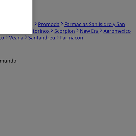
osa
Skechers
Promoda
Farmacias San Isidro y San
ss
Puma
Victorinox
Scorpion
New Era
Aeromexico
to
Veana
Santandreu
Farmacon
l mundo.