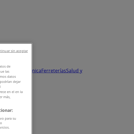
tinuar sin aceptar
atos de
y Salud
Electrónica
Ferreterías
Salud y
que las
amos datos
 podrían dejar
l
ece en el en la
er más,
ionar:
ivo para su
do
vicios.