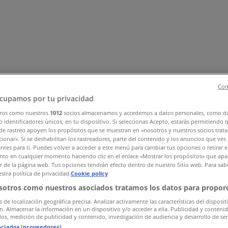
Con
cupamos por tu privacidad
ros como nuestros
1012
socios almacenamos y accedemos a datos personales, como d
, Zapatos y Accesorios
El Regreso A Clases
Hogar
Farmacias 
 identificadores únicos, en tu dispositivo. Si seleccionas Acepto, estarás permitiendo 
rías y Papelerías
Ocio
Niños
Viajes y Entretenimiento
Ópticas
de rastreo apoyen los propósitos que se muestran en «nosotros y nuestros socios trat
ionar». Si se deshabilitan los rastreadores, parte del contenido y los anuncios que ves
antes para ti. Puedes volver a acceder a este menú para cambiar tus opciones o retirar e
to en cualquier momento haciendo clic en el enlace «Mostrar los propósitos» que apar
or de la página web. Tus opciones tendrán efecto dentro de nuestro Sitio web. Para sab
stra política de privacidad.
Cookie policy
sotros como nuestros asociados tratamos los datos para proporc
s de localización geográfica precisa. Analizar activamente las características del disposit
ón. Almacenar la información en un dispositivo y/o acceder a ella. Publicidad y conteni
os, medición de publicidad y contenido, investigación de audiencia y desarrollo de ser
ociados (proveedores)