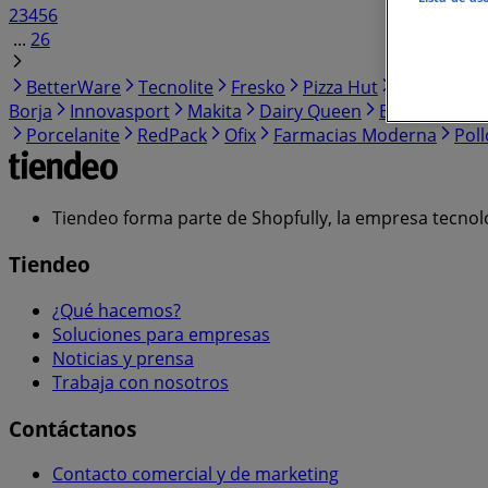
2
3
4
5
6
...
26
BetterWare
Tecnolite
Fresko
Pizza Hut
Oggi Jeans
Borja
Innovasport
Makita
Dairy Queen
Build-A-Bear
Porcelanite
RedPack
Ofix
Farmacias Moderna
Poll
Tiendeo forma parte de Shopfully, la empresa tecnol
Tiendeo
¿Qué hacemos?
Soluciones para empresas
Noticias y prensa
Trabaja con nosotros
Contáctanos
Contacto comercial y de marketing