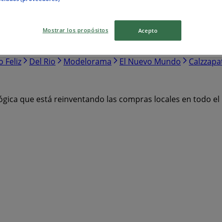
Mostrar los propósitos
Acepto
Knova
Pirma
Samsung
H&M
Honda
Las Alitas
Ad
Cyzone
Providencia
Terramar Brands
Walmart Expre
o Feliz
Del Rio
Modelorama
El Nuevo Mundo
Calzzapa
ógica que está reinventando las compras locales en todo e