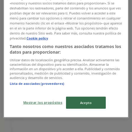
«nosotros y nuestros socios tratamos datos para proporcionar». Si se
deshabilitan los rastreadores, parte del contenido y los anuncios que ves
Banco Azteca
podrían dejar de ser relevantes para ti. Puedes volver a acceder a este
menú para cambiar tus opciones o retirar el consentimiento en cualquier
Calle Av. Juarez # 209, San Mateo Atenco
momento haciendo clic en el enlace «Mostrar los propósitos» que aparece
en el en la parte inferior de la página web. Tus opciones tendrán efecto
156 m
dentro de nuestro Sitio web. Para saber más, consulta nuestra política de
privacidad.
Cookie policy
Tanto nosotros como nuestros asociados tratamos los
datos para proporcionar:
Banco Azteca
Utilizar datos de localización geográfica precisa. Analizar activamente las
características del dispositivo para su identificación. Almacenar la
información en un dispositivo y/o acceder a ella. Publicidad y contenido
AV MARTIN REOLIN BAREJON 21, Lerma de Villada
personalizados, medición de publicidad y contenido, investigación de
audiencia y desarrollo de servicios.
2.9 km
Lista de asociados (proveedores)
Mostrar los propósitos
Acepto
Banco Azteca
AV SAN RAFAEL SN, Lerma de Villada