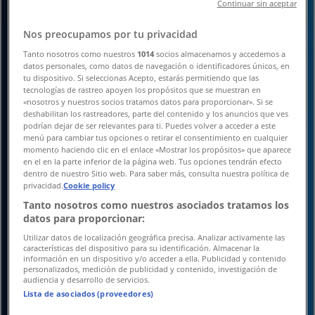
Oferta más reciente:
13/1/2026
Continuar sin aceptar
Nos preocupamos por tu privacidad
Tanto nosotros como nuestros
1014
socios almacenamos y accedemos a
datos personales, como datos de navegación o identificadores únicos, en
tu dispositivo. Si seleccionas Acepto, estarás permitiendo que las
Banco Azteca
tecnologías de rastreo apoyen los propósitos que se muestran en
«nosotros y nuestros socios tratamos datos para proporcionar». Si se
deshabilitan los rastreadores, parte del contenido y los anuncios que ves
Promo
podrían dejar de ser relevantes para ti. Puedes volver a acceder a este
menú para cambiar tus opciones o retirar el consentimiento en cualquier
momento haciendo clic en el enlace «Mostrar los propósitos» que aparece
Vence el 31/12
en el en la parte inferior de la página web. Tus opciones tendrán efecto
{"numCatalogs":1}
dentro de nuestro Sitio web. Para saber más, consulta nuestra política de
privacidad.
Cookie policy
Horarios y direcciones Banco Azteca
Tanto nosotros como nuestros asociados tratamos los
datos para proporcionar:
Utilizar datos de localización geográfica precisa. Analizar activamente las
características del dispositivo para su identificación. Almacenar la
información en un dispositivo y/o acceder a ella. Publicidad y contenido
Banco Azteca
personalizados, medición de publicidad y contenido, investigación de
audiencia y desarrollo de servicios.
20 de Noviembre 108, Zapopan
Lista de asociados (proveedores)
243 m