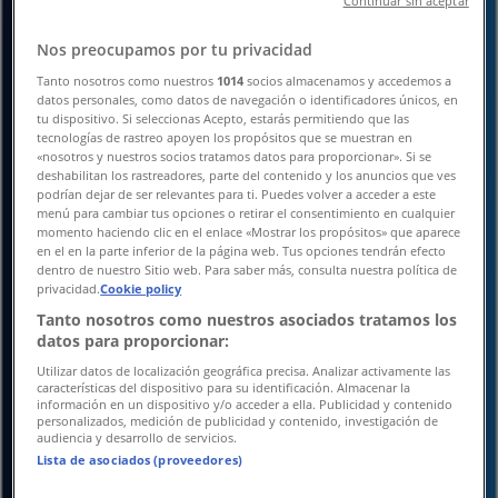
Continuar sin aceptar
Oferta más reciente:
13/1/2026
Nos preocupamos por tu privacidad
Tanto nosotros como nuestros
1014
socios almacenamos y accedemos a
datos personales, como datos de navegación o identificadores únicos, en
tu dispositivo. Si seleccionas Acepto, estarás permitiendo que las
tecnologías de rastreo apoyen los propósitos que se muestran en
Banco Azteca
«nosotros y nuestros socios tratamos datos para proporcionar». Si se
deshabilitan los rastreadores, parte del contenido y los anuncios que ves
Promo
podrían dejar de ser relevantes para ti. Puedes volver a acceder a este
menú para cambiar tus opciones o retirar el consentimiento en cualquier
momento haciendo clic en el enlace «Mostrar los propósitos» que aparece
Vence el 31/12
en el en la parte inferior de la página web. Tus opciones tendrán efecto
{"numCatalogs":1}
dentro de nuestro Sitio web. Para saber más, consulta nuestra política de
privacidad.
Cookie policy
Horarios y direcciones Banco Azteca
Tanto nosotros como nuestros asociados tratamos los
datos para proporcionar:
Utilizar datos de localización geográfica precisa. Analizar activamente las
características del dispositivo para su identificación. Almacenar la
información en un dispositivo y/o acceder a ella. Publicidad y contenido
Banco Azteca
personalizados, medición de publicidad y contenido, investigación de
audiencia y desarrollo de servicios.
Calle 60 x 59 y 61 499, Mérida
Lista de asociados (proveedores)
114 m