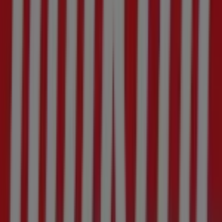
Tiendeo forma parte de Shopfully, la empresa
tecnológica que está reinventando las compras locales
en todo el mundo.
Tiendeo
¿Qué hacemos?
Soluciones para empresas
Noticias y prensa
Trabaja con nosotros
Contáctanos
Contacto comercial y de marketing
Tienda mal colocada en el mapa