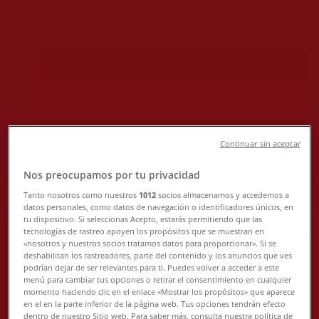
Tiendas Makita Santiago de
Querétaro - Horarios, Teléfonos y
Direcciones
Tiendeo en Santiago de Querétaro
»
Ofertas de Ferreterías en Santiago de Querétaro
»
Makita en Santiago de Querétaro
»
Continuar sin aceptar
Tiendas de Makita en Santiago de Querétaro
Nos preocupamos por tu privacidad
Tanto nosotros como nuestros
1012
socios almacenamos y accedemos a
Makita
datos personales, como datos de navegación o identificadores únicos, en
tu dispositivo. Si seleccionas Acepto, estarás permitiendo que las
JOSE SOTELO No. 16, ARAGON, Santiago de
tecnologías de rastreo apoyen los propósitos que se muestran en
«nosotros y nuestros socios tratamos datos para proporcionar». Si se
Querétaro
deshabilitan los rastreadores, parte del contenido y los anuncios que ves
podrían dejar de ser relevantes para ti. Puedes volver a acceder a este
1.2 km
menú para cambiar tus opciones o retirar el consentimiento en cualquier
momento haciendo clic en el enlace «Mostrar los propósitos» que aparece
en el en la parte inferior de la página web. Tus opciones tendrán efecto
dentro de nuestro Sitio web. Para saber más, consulta nuestra política de