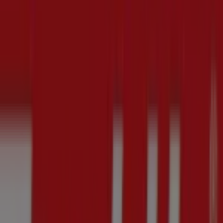
Folletos de Makita en Santiago de
Querétaro
Makita
CATÁLOGO GENERAL
Vence el 31/12
Ciudades con tiendas de Makita
Makita en Celaya
Ver más ciudades
Otros negocios de Ferreterías en