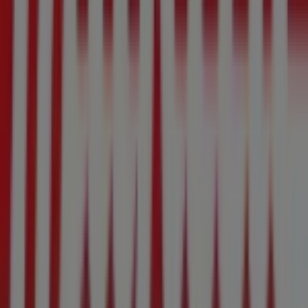
Notificar un folleto
¿Encontraste un problema en la web o en la
aplicación?
Índices
Marcas
Marcas locales
Negocios
Negocios cercanos
Productos
Productos locales
Ciudades
Descargar la app Tiendeo