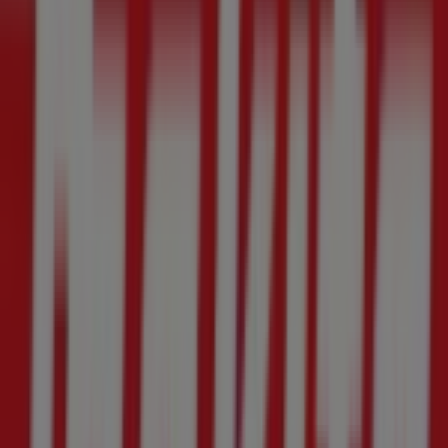
exactas, horarios de atención y todos los detalles
necesarios para que puedas disfrutar de una experiencia
de compra completa en
Santiago de Querétaro
.
No pierdas la oportunidad de aprovechar las
ofertas
de
Makita
en las tiendas de
Santiago de Querétaro
y
mantente actualizado con los mejores precios durante
agosto de 2026
. En Tiendeo, siempre encontrarás las
mejores tiendas y opciones de compra en
Santiago de
Querétaro
. ¡Empieza a explorar las tiendas y
promociones que tenemos para ti ahora mismo!
Publicidad