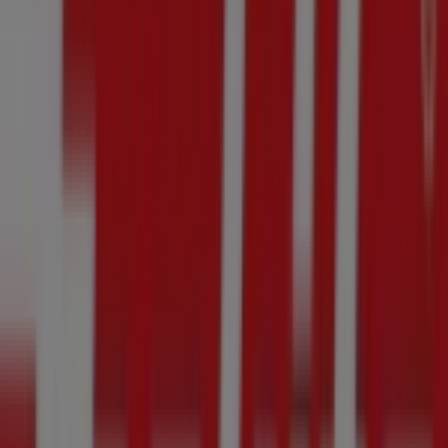
Santiago de Querétaro
Makita
¡Bienvenido a Tiendeo! Aquí puedes encontrar no solo
las mejores
ofertas
,
catálogos
y
promociones
, sino
también descubrir las tiendas más populares en
Santiago de Querétaro
. Durante el mes de
agosto de
2026
, en nuestra plataforma podrás conocer las últimas
novedades de
Makita
, una de las marcas más
reconocidas, así como la ubicación y detalles de las
tiendas más cercanas en
Santiago de Querétaro
.
En Tiendeo, no solo tendrás acceso a
promociones
y
descuentos, sino también a información sobre las
tiendas físicas de tu ciudad. Explora los catálogos de
Makita
, encuentra las tiendas en
Santiago de
Querétaro
y descubre los productos con grandes
descuentos para ahorrar en tus compras este
agosto
.
Además, te mantenemos al tanto de las ubicaciones