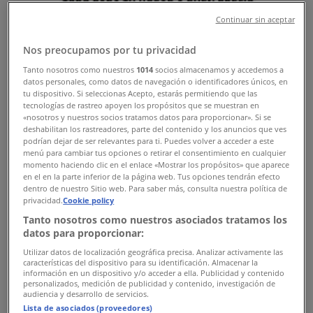
Oferta más reciente:
12/1/2026
Continuar sin aceptar
Nos preocupamos por tu privacidad
Tanto nosotros como nuestros
1014
socios almacenamos y accedemos a
datos personales, como datos de navegación o identificadores únicos, en
Makita
tu dispositivo. Si seleccionas Acepto, estarás permitiendo que las
tecnologías de rastreo apoyen los propósitos que se muestran en
«nosotros y nuestros socios tratamos datos para proporcionar». Si se
CATÁLOGO GENERAL
deshabilitan los rastreadores, parte del contenido y los anuncios que ves
podrían dejar de ser relevantes para ti. Puedes volver a acceder a este
Vence el 31/12
menú para cambiar tus opciones o retirar el consentimiento en cualquier
momento haciendo clic en el enlace «Mostrar los propósitos» que aparece
{"numCatalogs":1}
en el en la parte inferior de la página web. Tus opciones tendrán efecto
dentro de nuestro Sitio web. Para saber más, consulta nuestra política de
Horarios y direcciones Makita
privacidad.
Cookie policy
Tanto nosotros como nuestros asociados tratamos los
datos para proporcionar:
Utilizar datos de localización geográfica precisa. Analizar activamente las
Makita
características del dispositivo para su identificación. Almacenar la
información en un dispositivo y/o acceder a ella. Publicidad y contenido
personalizados, medición de publicidad y contenido, investigación de
DR. JOSE MARIA COSS NORTE. No. 3330, DEL NORTE,
audiencia y desarrollo de servicios.
Monterrey
Lista de asociados (proveedores)