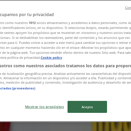
Con
cupamos por tu privacidad
ros como nuestros
1012
socios almacenamos y accedemos a datos personales, como d
 identificadores únicos, en tu dispositivo. Si seleccionas Acepto, estarás permitiendo 
de rastreo apoyen los propósitos que se muestran en «nosotros y nuestros socios trat
ionar». Si se deshabilitan los rastreadores, parte del contenido y los anuncios que ves
antes para ti. Puedes volver a acceder a este menú para cambiar tus opciones o retirar e
to en cualquier momento haciendo clic en el enlace «Mostrar los propósitos» que apar
Mérida
or de la página web. Tus opciones tendrán efecto dentro de nuestro Sitio web. Para sab
stra política de privacidad.
Cookie policy
sotros como nuestros asociados tratamos los datos para proporc
s de localización geográfica precisa. Analizar activamente las características del disposit
ón. Almacenar la información en un dispositivo y/o acceder a ella. Publicidad y conteni
os, medición de publicidad y contenido, investigación de audiencia y desarrollo de ser
ociados (proveedores)
Mostrar los propósitos
Acepto