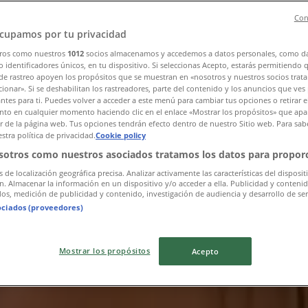
Con
cupamos por tu privacidad
ros como nuestros
1012
socios almacenamos y accedemos a datos personales, como d
 identificadores únicos, en tu dispositivo. Si seleccionas Acepto, estarás permitiendo 
de rastreo apoyen los propósitos que se muestran en «nosotros y nuestros socios trat
ionar». Si se deshabilitan los rastreadores, parte del contenido y los anuncios que ves
antes para ti. Puedes volver a acceder a este menú para cambiar tus opciones o retirar e
to en cualquier momento haciendo clic en el enlace «Mostrar los propósitos» que apar
 Benito Juárez (CDMX)
or de la página web. Tus opciones tendrán efecto dentro de nuestro Sitio web. Para sab
stra política de privacidad.
Cookie policy
sotros como nuestros asociados tratamos los datos para proporc
1
s de localización geográfica precisa. Analizar activamente las características del disposit
ón. Almacenar la información en un dispositivo y/o acceder a ella. Publicidad y conteni
os, medición de publicidad y contenido, investigación de audiencia y desarrollo de ser
ociados (proveedores)
Mostrar los propósitos
Acepto