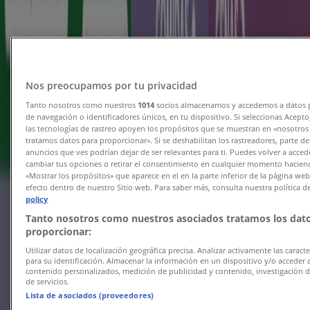
Promociones
Vence el 31/10
Celaya
El Pollo Pepe
Nos preocupamos por tu privacidad
Tanto nosotros como nuestros
1014
socios almacenamos y accedemos a datos 
Promos
de navegación o identificadores únicos, en tu dispositivo. Si seleccionas Acept
las tecnologías de rastreo apoyen los propósitos que se muestran en «nosotros
tratamos datos para proporcionar». Si se deshabilitan los rastreadores, parte de
anuncios que ves podrían dejar de ser relevantes para ti. Puedes volver a acce
cambiar tus opciones o retirar el consentimiento en cualquier momento haciendo
«Mostrar los propósitos» que aparece en el en la parte inferior de la página we
KFC
efecto dentro de nuestro Sitio web. Para saber más, consulta nuestra política d
policy
Promo
Tanto nosotros como nuestros asociados tratamos los dat
proporcionar:
Vence el 13/9
Celaya
Utilizar datos de localización geográfica precisa. Analizar activamente las caracte
para su identificación. Almacenar la información en un dispositivo y/o acceder a
Publicidad
contenido personalizados, medición de publicidad y contenido, investigación d
de servicios.
Lista de asociados (proveedores)