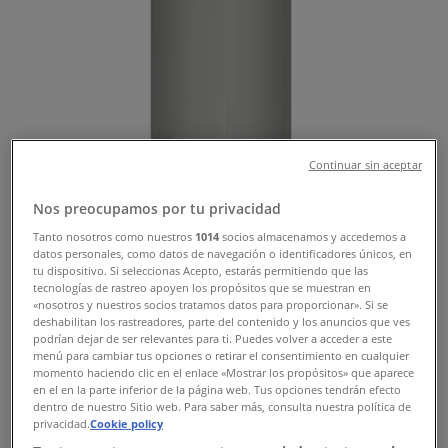
Ver
Mex$ 9014.00
Mex$ 15947.00
Refrigerador Mabe 11 Pies 300L
Continuar sin aceptar
C/Dispensador
Nos preocupamos por tu privacidad
Tanto nosotros como nuestros
1014
socios almacenamos y accedemos a
datos personales, como datos de navegación o identificadores únicos, en
Bomssa
tu dispositivo. Si seleccionas Acepto, estarás permitiendo que las
tecnologías de rastreo apoyen los propósitos que se muestran en
«nosotros y nuestros socios tratamos datos para proporcionar». Si se
Mex$ 8990.00
deshabilitan los rastreadores, parte del contenido y los anuncios que ves
podrían dejar de ser relevantes para ti. Puedes volver a acceder a este
Mex$ 17047.00
menú para cambiar tus opciones o retirar el consentimiento en cualquier
momento haciendo clic en el enlace «Mostrar los propósitos» que aparece
Ver
en el en la parte inferior de la página web. Tus opciones tendrán efecto
dentro de nuestro Sitio web. Para saber más, consulta nuestra política de
Mex$ 8990.00
privacidad.
Cookie policy