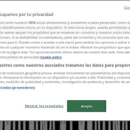
Con
cupamos por tu privacidad
ros como nuestros
1012
socios almacenamos y accedemos a datos personales, como d
 identificadores únicos, en tu dispositivo. Si seleccionas Acepto, estarás permitiendo 
de rastreo apoyen los propósitos que se muestran en «nosotros y nuestros socios trat
ionar». Si se deshabilitan los rastreadores, parte del contenido y los anuncios que ves
antes para ti. Puedes volver a acceder a este menú para cambiar tus opciones o retirar e
to en cualquier momento haciendo clic en el enlace «Mostrar los propósitos» que apar
 Guadalajara en Ciudad Madero
or de la página web. Tus opciones tendrán efecto dentro de nuestro Sitio web. Para sab
stra política de privacidad.
Cookie policy
sotros como nuestros asociados tratamos los datos para proporc
d Madero:
1
s de localización geográfica precisa. Analizar activamente las características del disposit
ón. Almacenar la información en un dispositivo y/o acceder a ella. Publicidad y conteni
os, medición de publicidad y contenido, investigación de audiencia y desarrollo de ser
ociados (proveedores)
Mostrar los propósitos
Acepto