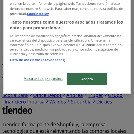
en el en la parte inferior de la página web. Tus opciones tendrán efecto
Índice de negocios en Ciudad Madero
dentro de nuestro Sitio web. Para saber más, consulta nuestra política de
privacidad.
Cookie policy
Tanto nosotros como nuestros asociados tratamos los
1
2
3
4
5
datos para proporcionar:
...
26
Utilizar datos de localización geográfica precisa. Analizar activamente las
características del dispositivo para su identificación. Almacenar la
Bodega Aurrera
BBVA Bancomer
Walmart
Banorte
información en un dispositivo y/o acceder a ella. Publicidad y contenido
Santander
Sam's Club
Farmacias Similares
personalizados, medición de publicidad y contenido, investigación de
audiencia y desarrollo de servicios.
Soriana Híper
Farmacias Guadalajara
Elektra
Lista de asociados (proveedores)
Farmacias del Ahorro
HSBC
The Home Depot
Estafeta
HEB
Western Union
Chedraui
Banco
Azteca
S-Mart
OXXO
Casa Ley
Woolworth
Soriana
Mostrar los propósitos
Acepto
Mercado
Del Sol
Banamex
Costco
Merco
Comex
Coppel
Mi Tienda del Ahorro
Alsuper
Tiendas 3B
Scotia Bank
Office Depot
Andrea
Truper
Grupo
Financiero Inbursa
Waldos
Suburbia
Dickies
Tiendeo forma parte de Shopfully, la empresa
tecnológica que está reinventando las compras locales