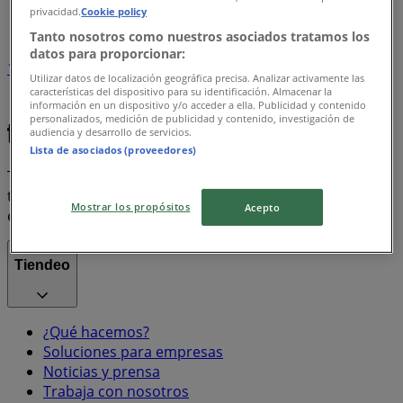
privacidad.
Cookie policy
Índice marcas
Tanto nosotros como nuestros asociados tratamos los
datos para proporcionar:
1
Utilizar datos de localización geográfica precisa. Analizar activamente las
características del dispositivo para su identificación. Almacenar la
información en un dispositivo y/o acceder a ella. Publicidad y contenido
iphone
Coca Cola
Misoprostol
personalizados, medición de publicidad y contenido, investigación de
audiencia y desarrollo de servicios.
Lista de asociados (proveedores)
Tiendeo forma parte de Shopfully, la empresa
tecnológica que está reinventando las compras locales
Mostrar los propósitos
Acepto
en todo el mundo.
Tiendeo
¿Qué hacemos?
Soluciones para empresas
Noticias y prensa
Trabaja con nosotros