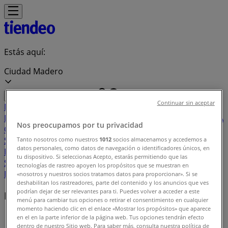
Estás aquí:
Ciudad Madero
Continuar sin aceptar
Destacados
Supermercados
Tiendas
Departamentales
Ropa, Zapatos y Accesorios
El Regreso A
Nos preocupamos por tu privacidad
Clases
Hogar
Farmacias y
Salud
Electrónica
Ferreterías
Salud y
Tanto nosotros como nuestros
1012
socios almacenamos y accedemos a
datos personales, como datos de navegación o identificadores únicos, en
Belleza
Restaurantes
Autos
Bancos y
tu dispositivo. Si seleccionas Acepto, estarás permitiendo que las
Servicios
Deporte
Librerías y Papelerías
Ocio
Niños
Viajes y
tecnologías de rastreo apoyen los propósitos que se muestran en
Entretenimiento
Ópticas
«nosotros y nuestros socios tratamos datos para proporcionar». Si se
deshabilitan los rastreadores, parte del contenido y los anuncios que ves
podrían dejar de ser relevantes para ti. Puedes volver a acceder a este
Marcas locales
menú para cambiar tus opciones o retirar el consentimiento en cualquier
momento haciendo clic en el enlace «Mostrar los propósitos» que aparece
Tiendeo en Ciudad Madero
»
en el en la parte inferior de la página web. Tus opciones tendrán efecto
dentro de nuestro Sitio web. Para saber más, consulta nuestra política de