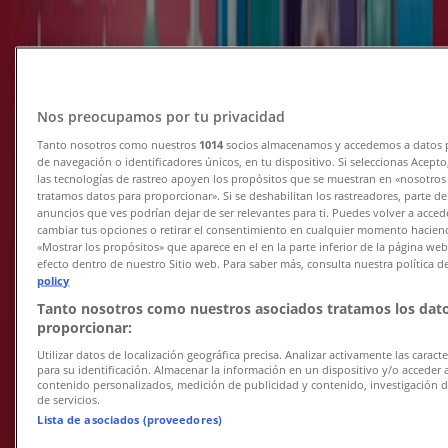
Refiere y gana
Vence el 31/12
Ciudad Obregón
Nos preocupamos por tu privacidad
Farmacias Similares
Tanto nosotros como nuestros
1014
socios almacenamos y accedemos a datos 
de navegación o identificadores únicos, en tu dispositivo. Si seleccionas Acept
Promos
las tecnologías de rastreo apoyen los propósitos que se muestran en «nosotros
tratamos datos para proporcionar». Si se deshabilitan los rastreadores, parte de
Vence el 31/8
Ciudad Obregón
anuncios que ves podrían dejar de ser relevantes para ti. Puedes volver a acce
cambiar tus opciones o retirar el consentimiento en cualquier momento haciendo
«Mostrar los propósitos» que aparece en el en la parte inferior de la página we
efecto dentro de nuestro Sitio web. Para saber más, consulta nuestra política d
policy
Farmacias YZA
Tanto nosotros como nuestros asociados tratamos los dat
proporcionar:
Gangas exclusivas
Utilizar datos de localización geográfica precisa. Analizar activamente las caracte
para su identificación. Almacenar la información en un dispositivo y/o acceder a
Vence el 31/8
Ciudad Obregón
contenido personalizados, medición de publicidad y contenido, investigación d
Publicidad
de servicios.
Lista de asociados (proveedores)