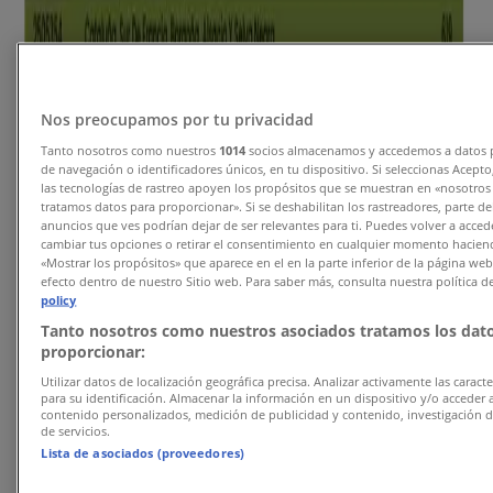
Europamundo
Mas de 15 2025 2027
Nos preocupamos por tu privacidad
Vence el 21/8
Ensenada (Baja California)
Tanto nosotros como nuestros
1014
socios almacenamos y accedemos a datos 
Nuevo
de navegación o identificadores únicos, en tu dispositivo. Si seleccionas Acept
las tecnologías de rastreo apoyen los propósitos que se muestran en «nosotros
tratamos datos para proporcionar». Si se deshabilitan los rastreadores, parte de
anuncios que ves podrían dejar de ser relevantes para ti. Puedes volver a acce
Europamundo
cambiar tus opciones o retirar el consentimiento en cualquier momento haciendo
«Mostrar los propósitos» que aparece en el en la parte inferior de la página we
efecto dentro de nuestro Sitio web. Para saber más, consulta nuestra política d
Hasta 15 2025 2027
policy
Tanto nosotros como nuestros asociados tratamos los dat
Vence el 21/8
Ensenada (Baja California)
proporcionar:
Nuevo
Utilizar datos de localización geográfica precisa. Analizar activamente las caracte
para su identificación. Almacenar la información en un dispositivo y/o acceder a
contenido personalizados, medición de publicidad y contenido, investigación d
de servicios.
Europamundo
Lista de asociados (proveedores)