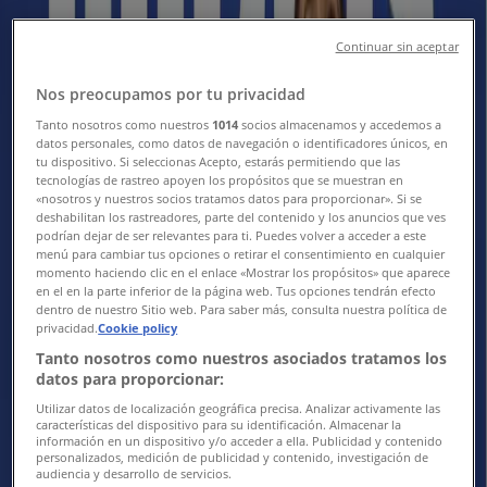
Categoría:
Ropa, Zapatos y Accesorios
Estamos a punto de publicar ofertas de United Colors of
Continuar sin aceptar
Benetton
Nos preocupamos por tu privacidad
Publicidad
Tanto nosotros como nuestros
1014
socios almacenamos y accedemos a
datos personales, como datos de navegación o identificadores únicos, en
tu dispositivo. Si seleccionas Acepto, estarás permitiendo que las
tecnologías de rastreo apoyen los propósitos que se muestran en
«nosotros y nuestros socios tratamos datos para proporcionar». Si se
deshabilitan los rastreadores, parte del contenido y los anuncios que ves
podrían dejar de ser relevantes para ti. Puedes volver a acceder a este
menú para cambiar tus opciones o retirar el consentimiento en cualquier
momento haciendo clic en el enlace «Mostrar los propósitos» que aparece
en el en la parte inferior de la página web. Tus opciones tendrán efecto
dentro de nuestro Sitio web. Para saber más, consulta nuestra política de
privacidad.
Cookie policy
Tanto nosotros como nuestros asociados tratamos los
datos para proporcionar:
{"numCatalogs":0}
Utilizar datos de localización geográfica precisa. Analizar activamente las
características del dispositivo para su identificación. Almacenar la
información en un dispositivo y/o acceder a ella. Publicidad y contenido
Horarios y direcciones United Colors
personalizados, medición de publicidad y contenido, investigación de
audiencia y desarrollo de servicios.