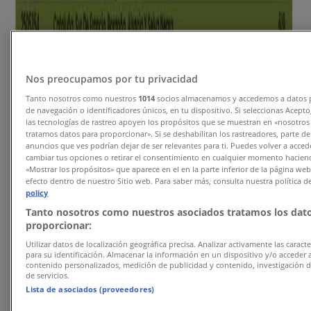
Europamundo
Mas de 15 2025 2027
Nos preocupamos por tu privacidad
Vence el 21/8
San Miguel Zinacantepec
Tanto nosotros como nuestros
1014
socios almacenamos y accedemos a datos 
Nuevo
de navegación o identificadores únicos, en tu dispositivo. Si seleccionas Acept
las tecnologías de rastreo apoyen los propósitos que se muestran en «nosotros
tratamos datos para proporcionar». Si se deshabilitan los rastreadores, parte de
anuncios que ves podrían dejar de ser relevantes para ti. Puedes volver a acce
Europamundo
cambiar tus opciones o retirar el consentimiento en cualquier momento haciendo
«Mostrar los propósitos» que aparece en el en la parte inferior de la página we
efecto dentro de nuestro Sitio web. Para saber más, consulta nuestra política d
Hasta 15 2025 2027
policy
Tanto nosotros como nuestros asociados tratamos los dat
Vence el 21/8
San Miguel Zinacantepec
proporcionar:
Nuevo
Utilizar datos de localización geográfica precisa. Analizar activamente las caracte
para su identificación. Almacenar la información en un dispositivo y/o acceder a
contenido personalizados, medición de publicidad y contenido, investigación d
de servicios.
Europamundo
Lista de asociados (proveedores)