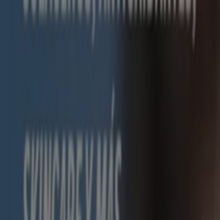
Nuevo
Farmacias Similares
Refiere y gana
Vence el 31/12
Tlatempan
Nuevo
Farmacias Similares
Promos
Vence el 31/8
Tlatempan
Farmacias YZA