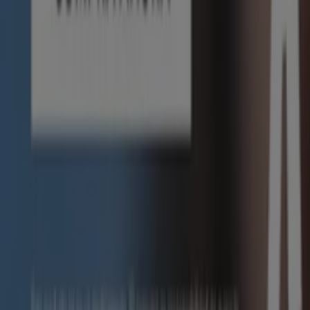
GNC
Ofertas GNC
Vence el 31/8
Tlatempan
Publicidad
Catálogos de Farmacias y Salud en 
Volantes y las mejores ofertas en T
motos
refrigeradores
lavadoras
celulares
televisores
laptop