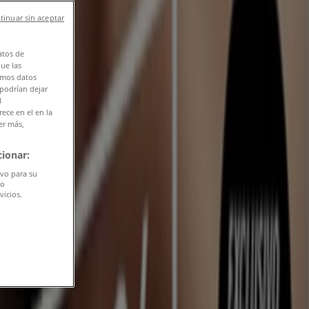
tinuar sin aceptar
atos de
que las
amos datos
 podrían dejar
l
ece en el en la
er más,
ionar:
ivo para su
do
vicios.