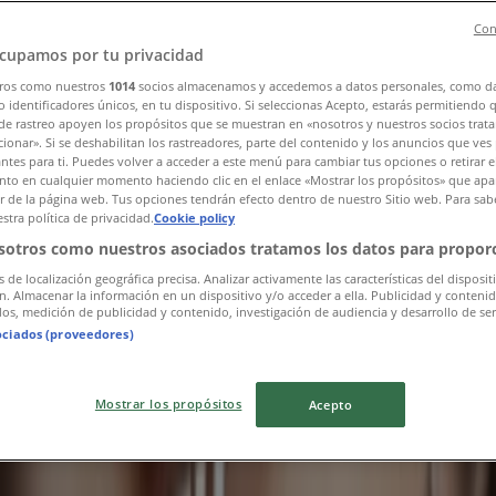
Con
cupamos por tu privacidad
ros como nuestros
1014
socios almacenamos y accedemos a datos personales, como d
 identificadores únicos, en tu dispositivo. Si seleccionas Acepto, estarás permitiendo 
de rastreo apoyen los propósitos que se muestran en «nosotros y nuestros socios trat
ionar». Si se deshabilitan los rastreadores, parte del contenido y los anuncios que ves
antes para ti. Puedes volver a acceder a este menú para cambiar tus opciones o retirar e
to en cualquier momento haciendo clic en el enlace «Mostrar los propósitos» que apar
or de la página web. Tus opciones tendrán efecto dentro de nuestro Sitio web. Para sab
stra política de privacidad.
Cookie policy
sotros como nuestros asociados tratamos los datos para proporc
s de localización geográfica precisa. Analizar activamente las características del disposit
ón. Almacenar la información en un dispositivo y/o acceder a ella. Publicidad y conteni
os, medición de publicidad y contenido, investigación de audiencia y desarrollo de ser
ociados (proveedores)
Mostrar los propósitos
Acepto