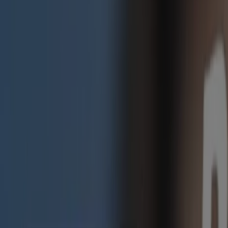
Excelente oferta para todos los clientes
Vence el 31/8
Tlatempan
GNC
Gran variedad de ofertas
Vence el 30/8
Tlatempan
Farmacias YZA
Promos
Vence el 31/8
Tlatempan