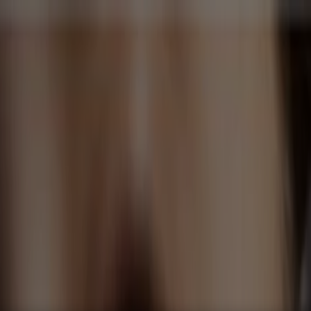
, Zapatos y Accesorios
El Regreso A Clases
Hogar
Farmacias 
rías y Papelerías
Ocio
Niños
Viajes y Entretenimiento
Ópticas
Promociones y Descuentos