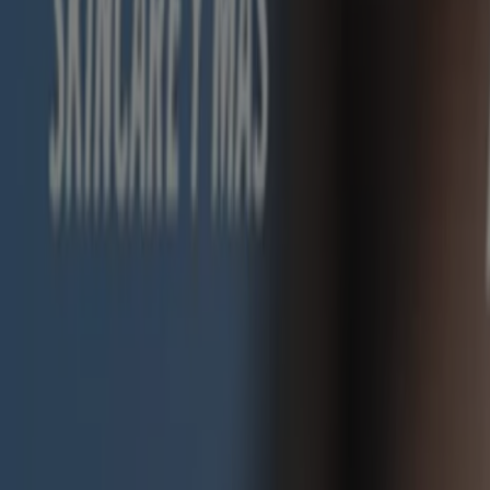
Gangas exclusivas
Vence el 31/8
Tlatempan
Publicidad
Farmacias YZA
Ofertas Farmacias YZA
Vence el 31/8
Tlatempan
Farmacias del Ahorro