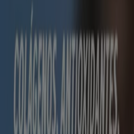
Nuevo
Farmatodo
Tornado de ofertas
Vence el 31/8
Tlatempan