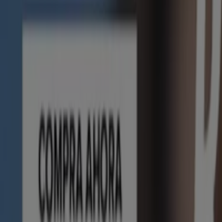
Farmacias Guadalajara
Basicos a precios Muy bajos!
Vence el 14/8
Tlatempan
Farmacias San Isidro y San Borja
PROPAGANDA 2026 15
Vence el 16/8
Tlatempan
Farmacias Benavides
Catálogo Farmacias Benavides
Vence el 31/8
Tlatempan