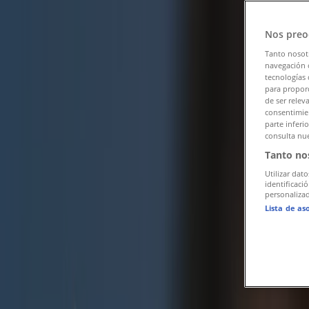
Tiendeo en Tlatempan
»
Nos preo
Ofertas de Farmacias y Salud en Tlatempan
Tanto nosot
navegación o
Publicidad
tecnologías 
para proporc
de ser relev
consentimien
parte inferi
consulta nue
Tanto no
Utilizar dato
identificaci
personalizad
Lista de as