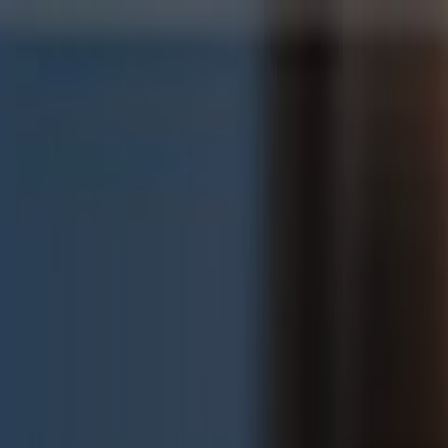
Estás aquí:
Tlatempan
Destacados
Supermercados
Tiendas Departamentales
Ropa
Belleza
Restaurantes
Autos
Bancos y Servicios
Deporte
Libre
Publicidad
Farmacias en Tlatempan - Ofertas, 