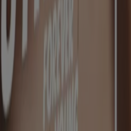
Tlatempan
latempan
mochilas
colchón
libreta