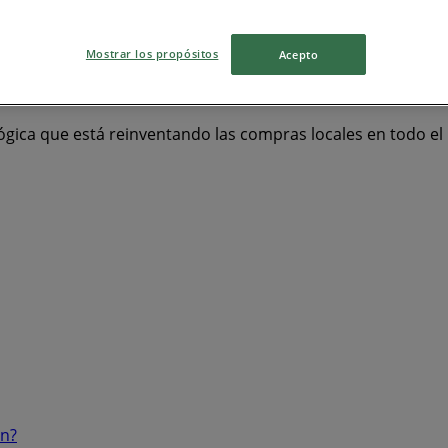
 y Salud
Bancos y Servicios
Ropa, Zapatos y Accesorios
Mostrar los propósitos
Acepto
ógica que está reinventando las compras locales en todo e
ón?