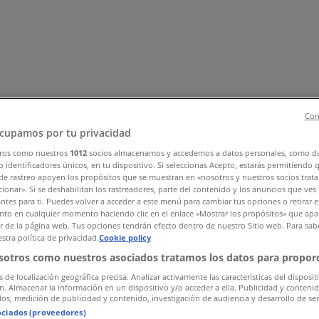
Con
cupamos por tu privacidad
ros como nuestros
1012
socios almacenamos y accedemos a datos personales, como d
 identificadores únicos, en tu dispositivo. Si seleccionas Acepto, estarás permitiendo 
, Zapatos y Accesorios
El Regreso A Clases
Hogar
Farmacias 
de rastreo apoyen los propósitos que se muestran en «nosotros y nuestros socios trat
rías y Papelerías
Ocio
Niños
Viajes y Entretenimiento
Ópticas
ionar». Si se deshabilitan los rastreadores, parte del contenido y los anuncios que ves
antes para ti. Puedes volver a acceder a este menú para cambiar tus opciones o retirar e
to en cualquier momento haciendo clic en el enlace «Mostrar los propósitos» que apar
or de la página web. Tus opciones tendrán efecto dentro de nuestro Sitio web. Para sab
stra política de privacidad.
Cookie policy
sotros como nuestros asociados tratamos los datos para proporc
s de localización geográfica precisa. Analizar activamente las características del disposit
ón. Almacenar la información en un dispositivo y/o acceder a ella. Publicidad y conteni
os, medición de publicidad y contenido, investigación de audiencia y desarrollo de ser
ociados (proveedores)