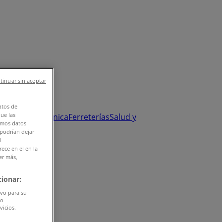
tinuar sin aceptar
atos de
que las
y Salud
Electrónica
Ferreterías
Salud y
amos datos
 podrían dejar
l
ece en el en la
er más,
ionar:
ivo para su
do
vicios.