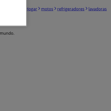
Electrónica
Hogar
motos
refrigeradores
lavadoras
l mundo.