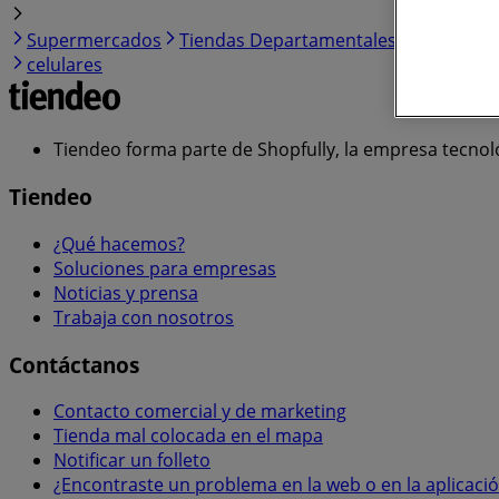
Supermercados
Tiendas Departamentales
Farmacias
celulares
Tiendeo forma parte de Shopfully, la empresa tecnol
Tiendeo
¿Qué hacemos?
Soluciones para empresas
Noticias y prensa
Trabaja con nosotros
Contáctanos
Contacto comercial y de marketing
Tienda mal colocada en el mapa
Notificar un folleto
¿Encontraste un problema en la web o en la aplicaci