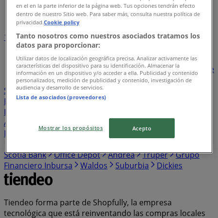
en el en la parte inferior de la página web. Tus opciones tendrán efecto
Índice de negocios en Yuriria
dentro de nuestro Sitio web. Para saber más, consulta nuestra política de
privacidad.
Cookie policy
Tanto nosotros como nuestros asociados tratamos los
1
2
3
4
5
datos para proporcionar:
...
26
Utilizar datos de localización geográfica precisa. Analizar activamente las
características del dispositivo para su identificación. Almacenar la
Bodega Aurrera
BBVA Bancomer
Walmart
Banorte
información en un dispositivo y/o acceder a ella. Publicidad y contenido
Santander
Sam's Club
Farmacias Similares
personalizados, medición de publicidad y contenido, investigación de
audiencia y desarrollo de servicios.
Soriana Híper
Farmacias Guadalajara
Elektra
Lista de asociados (proveedores)
Farmacias del Ahorro
HSBC
The Home Depot
Estafeta
HEB
Western Union
Chedraui
Banco
Azteca
S-Mart
OXXO
Casa Ley
Woolworth
Soriana
Mostrar los propósitos
Acepto
Mercado
Del Sol
Banamex
Costco
Merco
Comex
Coppel
Mi Tienda del Ahorro
Alsuper
Tiendas 3B
Scotia Bank
Office Depot
Andrea
Truper
Grupo
Financiero Inbursa
Waldos
Suburbia
Dickies
Tiendeo forma parte de Shopfully, la empresa
tecnológica que está reinventando las compras locales